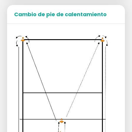
Cambio de pie de calentamiento
Organización:
A un lado de la red, una pareja se sitúa en
la marca de 3 metros
Campo A en 2 y 3 y en el campo B en 3 y 4
Distribuir el resto de jugadores en el lado
Inicio en el campo A en P2 en la línea de 3
metros con 1 balón
Ejecución:
Empezar a lanzar en diagonal hacia P3
Después de lanzar, toca su propia línea de
7 metros y conecta con P3
P3 toca a P3 y P3 a P4
Luego pasar a OH o BH
Desplazarse a la línea de fondo si es
posible
Extra: con más jugadores, utilizar también las