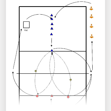
Luego otra vez. 1b pasa por debajo de la
red para ayudar a defender.
Variación:
Con 4 jugadores, el que empareja 2 al
siguiente ataque es el que empareja 1.
Ataque tranquilo alternado con pinballs.