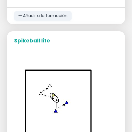
Añadir a la formación
Spikeball lite
Posición inicial: 3 jugadores en el lado rojo, el
resto en el lado azul.
Siempre empieza el lado azul, con servicio
OH.
Tenis OH directamente sobre la red =>
alrededor de la línea de 3 metros.
Después Tenis fuera de los postes hacia el
otro lado.
Jugadores rojos: colocar la pelota en el
centro de la pista donde a unos 3 metros
se sitúan los jugadores azules.
Jugadores azules: Colocar la pelota
deliberadamente a la izquierda o a la