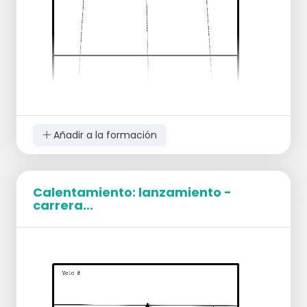
más tarde uno contra el otro.
Consejo:
Mantener los balones detrás de la línea de
3m.
Añadir a la formación
Calentamiento: lanzamiento -
carrera...
Organización:
2 tríos, cada uno a un lado de la red (y 1
reserva)
Ejecución: