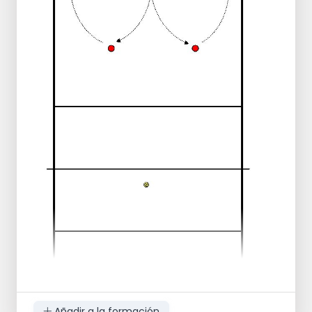
Luego es el turno del otro equipo.
Es un campo de 360 grados, por lo que a
través del aro el balón puede ir en todas
direcciones.
Juega siempre 2 contra 2
Varía el nivel de dificultad de los jugadores.
Por ejemplo: 1 vez atrapar para el juvenil C,
no chocar, etc.
Añadir a la formación