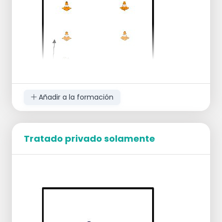
pista, va a la línea de fondo y un nuevo jugador
toma el relevo.
Añadir a la formación
3 peones en fila.
Grupos de dos jugadores.
Tratado privado solamente
El objetivo es mover la bola más lejos por
peón.
En el peón 1 hay una pelota.
El jugador 1 lleva el balón desde la línea de
fondo hasta la base y se lo da al jugador 2.
Este último corre con el balón hasta el
peón 2 y lo pone allí.