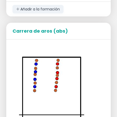
Añadir a la formación
Carrera de aros (abs)
Organización
los jugadores se distribuyen por el terreno
de juego.
Secuencia de juego
Los jugadores realizan diferentes ejercicios
de fitness/agilidad durante 1 minuto.
Después de esto, siguen adelante.
Air hockey por 2
Pistolsquad desde la silla
Lanzamiento de balón medicinal en
posición sentada por 2
Empuje con 1 pie en el banco y cambie de
lado/pie en el aire.