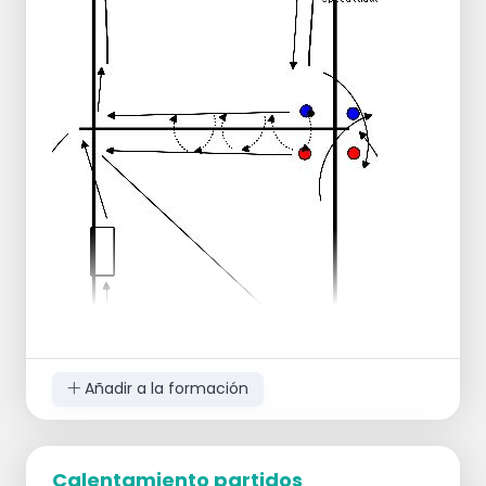
Movimiento lateral izquierda-derecha: 2
hacia delante, 1 hacia atrás.
Los jugadores se suceden rápidamente:
slalom desplazamiento lateral
slalom alrededor alternando izquierda y
derecha
Levantamiento de rodilla pierna izquierda
sobre ollas / pierna derecha
Salto de empuje con ambos pies juntos
sobre macetas con salto intermedio
Salto con ambos pies juntos sobre
macetas sin salto intermedio
Después de los potes, continuar hasta el final
del campo y volver por la línea de banda.
Añadir a la formación
Los jugadores comienzan uno frente al otro
en la red con 1 balón.
Calentamiento partidos