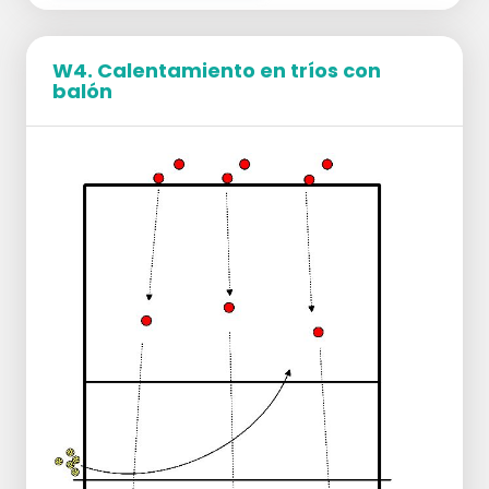
W4. Calentamiento en tríos con
balón
Organización:
2 tripletas en el campo.
A un lado 2 jugadores reservas y al otro 1.
Entrenador con carro de balones al lado.
Ejecución:
El entrenador lleva el balón al equipo con 2
reservas.
Sólo OH juega y pasa.
Un jugador reserva ocupa el lugar del que
juega el balón por encima de la red.
Este va ahora en carrera hacia el otro
campo como reserva.
A balón parado de nuevo por el
entrenador.
Extra:
Empezar con 2 jugando uno con el otro y