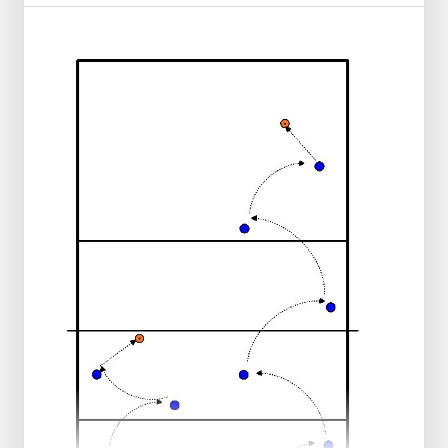
Haz que los jugadores jueguen por encima
de la red y luego rodeen el cono para
unirse al otro grupo.
En un lado, paralelo a la línea lateral, coloca
una escalera de velocidad y, antes de
unirse a la fila, haz que los jugadores
realicen un ejercicio a través de la escalera.
En el otro lado, coloca peones en los que
tengan que hacer slalom, girando sobre sí
mismos.
Es importante que el balón no caiga al
suelo, la comunicación es importante.
Si es necesario, añada una penalización si
el balón cae al suelo. Rodar la cabeza,
rodar la espalda.
Primero con lanzamiento y recepción por
debajo de la mano, luego por encima de la
cabeza. La recepción y el empuje cambian
a lanzamiento hacia arriba y por encima de
la cabeza.