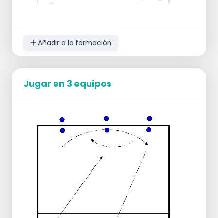
Añadir a la formación
Jugar en 3 equipos
Formamos dos filas en la línea de fondo.
Cogemos 1 balón por cada 2 jugadores.
Los jugadores se alternan para jugar. El
último intenta meter el balón en la canasta.
Puedes hacerlo más difícil colocando la
canasta más allá de la red para que
tengan que pasar por debajo de ella.
Todas las llaves
Todos por debajo
Alternando llaves/por debajo
Libre elección - el último jugador anota
metiendo la canasta con un tiro por