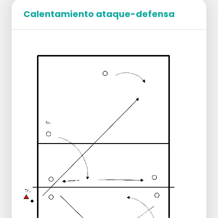
División en grupos en ambas pistas.
Calentamiento ataque-defensa
Ejecución:
Jugar el balón en un máximo de 2 acciones
por encima de la red.
Después de cada paso por la red, el equipo
rota una posición.
Si el balón cae al suelo o un adversario
tiene que jugar el balón de otra manera, el
equipo que jugó el balón por encima de la
red anota.
En principio, el juego no tiene por qué
detenerse.
Si esto ocurriera, el balón se pone de nuevo
en juego mediante un saque de OH desde
el fondo del campo.
¿Quién consigue los 15 primeros puntos?
Opcional:
Dependiendo del nivel, el 2º balón fuera de
posición puede ser atacado desde el fondo del