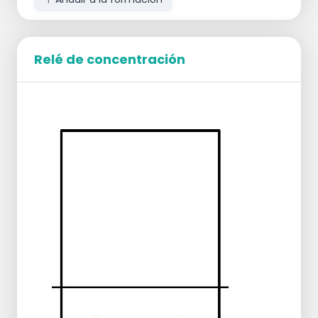
Relé de concentración
Dos equipos de hasta 4 personas, 1 balón.
En ambos lados 2 personas en el campo,
otras personas detrás de la línea de fondo.
Objetivo: marcar en 1x en el otro campo, dentro
de las líneas.
Reglas:
Empezar con un simple servicio por debajo
de la mano
Jugamos al tenis por debajo de la mano,
así que en 1x sobre la red.
La pelota difícil puede botar una vez, pero
entonces la pelota debe ser devuelta con:
una mano, un pie o la cabeza.
Si se comete un error, el jugador abandona la