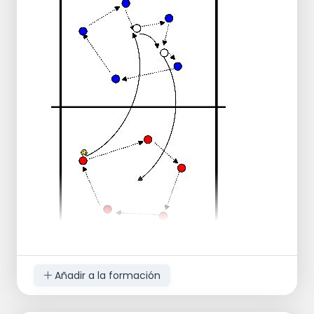
Este último corre con el balón hasta el
peón 2, lo coloca allí y vuelve corriendo a la
base.
A continuación, el jugador 1 corre hacia el 2º
peón para recoger allí el balón y pasárselo
al jugador 2, que lo lleva al 3º peón.
Luego vuelve del peón 3 al peón 2, al peón 1.
Añadir a la formación
Organización: