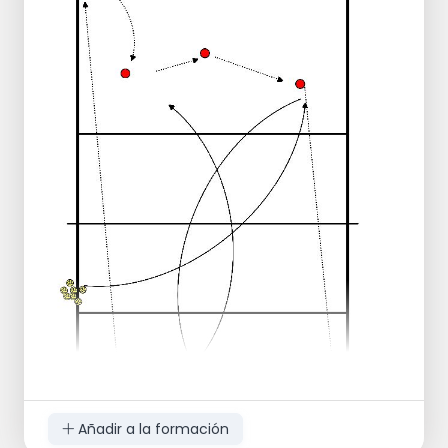
Pasos:
Crea dos filas de pilones con espacio
suficiente entre ellos para que un jugador
pueda tumbarse boca arriba.
Coloca 8 aros alrededor del primer pilón de
cada fila.
El primer jugador coge el primer aro y lo
coloca detrás de él sobre el siguiente pilón.
El siguiente jugador coge el aro y lo coloca
de nuevo detrás de él, hasta que todos los
aros hayan sido colocados alrededor del
pilón trasero.
Gana el equipo que primero coloca todos
los aros alrededor del pilón trasero.
Añadir a la formación