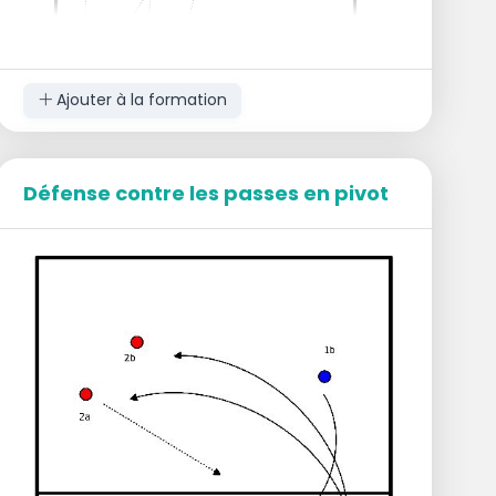
Ajouter à la formation
Défense contre les passes en pivot
Organisation
Les matchs se jouent sur un demi-terrain
1 personne en réserve
1 personne avec le ballon au filet
2 personnes à la réception
1 passe
Après un certain temps, le jeu change de
configuration (image miroir).
Déroulement du jeu
Le ballon est servi vers les 2 joueurs en
réception