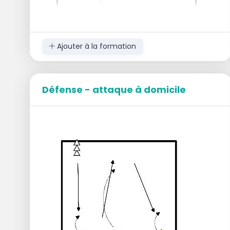
Ajouter à la formation
Défense - attaque à domicile
Organisation
:
Faire des trios
Le 1er trio va derrière la ligne des 7m sur le
ventre
Entraîneur avec porteur de balle sur l'autre
terrain
Exécution
:
L'entraîneur tape sur le ballon et le joue
immédiatement au-dessus du filet.
Les joueurs doivent se relever rapidement
et renvoyer le ballon dans le panier en 3