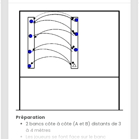
Préparation
2 bancs côte à côte (A et B) distants de 3
à 4 mètres
Les joueurs se font face sur le banc