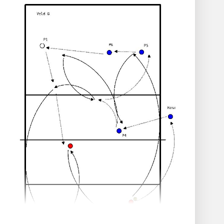
attaque calmement 1.
Puis à nouveau. 1b passe sous le filet pour
aider à défendre.
Variante :
Avec 4 joueurs, le 2 correspondant à
l'attaque suivante est le 1 correspondant.
L'attaque calme alterne avec les boules
de flipper.