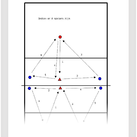
exercice de saut sur le banc
Sprint entre les 2 cônes
Retour vers le filet par l'échelle de
vitesse
Le joueur rouge part en diagonale vers la
ligne de fond.
Plonger vers le coin du terrain
Sauter avec les genoux hauts d'un
cône à l'autre
Mouvement de planche latérale sur le
tapis
Le ballon attend les joueurs sous le
filet et continue autour du terrain
Les deux joueurs se rejoignent de l'autre
côté du terrain et commencent un autre
tour.
3 à 5 rotations.