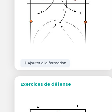
Ajouter à la formation
L'entraîneur lance le ballon en OH sur le
poste VI avant de jouer en position
Exercices de défense
fendue, de se déplacer vers le bas à
travers le terrain.
4 fois de chaque côté, puis changer
de côté.
Après le jeu, les joueurs se déplacent