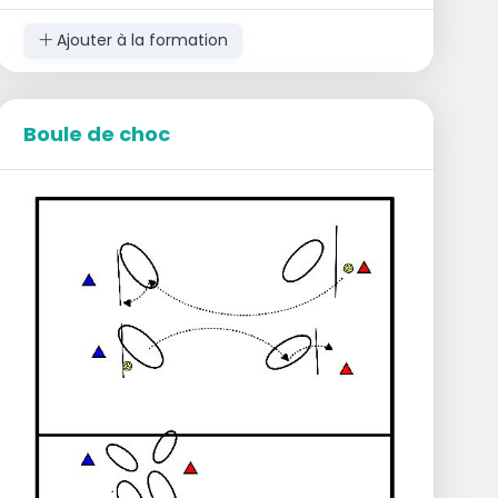
Ajouter à la formation
Boule de choc
Organisation :
Joueurs avec ballon sur P1 sur le terrain A.
Joueur de réserve sur P4 sur le terrain B.
2 passeurs -P5 et P6- sur le terrain B.
1 attaquant sur P4 sur le terrain B.
1 attaquant sur P4 sur le terrain A.
1 ou 2 défenseurs sur P5 -P6- sur le terrain
A.
Exécution :
Frapper/lancer le ballon du terrain A -P1-
vers les passeurs du terrain B.
Prendre la position de réserve P4 sur le
terrain B.
Passer à l'attaquant P4- et à ce moment