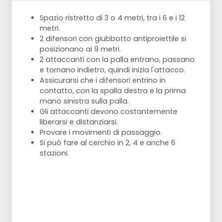
recupera la palla.
Con la palla in alto, a zig-zag tra le pedine.
Spazio ristretto di 3 o 4 metri, tra i 6 e i 12
Uscire lentamente.
metri.
Ripetere.
2 difensori con giubbotto antiproiettile si
posizionano ai 9 metri.
2 attaccanti con la palla entrano, passano
e tornano indietro, quindi inizia l'attacco.
Assicurarsi che i difensori entrino in
contatto, con la spalla destra e la prima
mano sinistra sulla palla.
Gli attaccanti devono costantemente
liberarsi e distanziarsi.
Provare i movimenti di passaggio.
Si può fare al cerchio in 2, 4 e anche 6
stazioni.