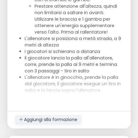
Prestare attenzione all'altezza, quindi
non limitarsi a saltare in avanti.
Utilizzare le braccia e 1 gamba per
ottenere un'energia supplementare
verso l'alto. Prima al rallentatore!
L'allenatore si posiziona a metà strada, a 9
metri di altezza
I giocatori si schierano a distanza
Il giocatore lancia la palla all'allenatore,
corre, prende la palla ai 9 metri e termina
con 3 passaggi - tiro in salto
L'allenatore è in ginocchio, prende la palla
dal giocatore, il giocatore esegue un tiro in
salto e la lancia sopra l'allenatore.
Segnare il pavimento con dei cappelli per il
passaggio nullo, la presa e il tiro in salto
con 1 o 3 passaggi.
Aggiungi alla formazione