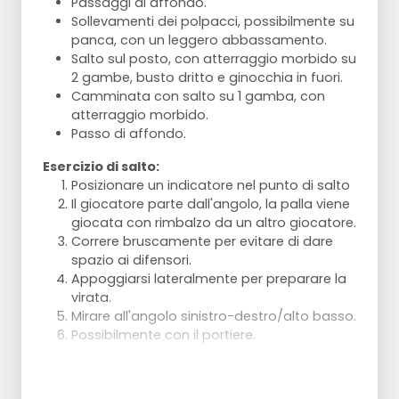
Passaggi di affondo.
palleggio.
Sollevamenti dei polpacci, possibilmente su
Attraversare la panchina continuando a
panca, con un leggero abbassamento.
palleggiare
Salto sul posto, con atterraggio morbido su
Camminare verso il Chukchi, lanciare la
2 gambe, busto dritto e ginocchia in fuori.
palla. Riprenderla e concludere in porta
Camminata con salto su 1 gamba, con
atterraggio morbido.
Per i più piccoli, si può far tenere loro la palla da
Passo di affondo.
soli o farli palleggiare negli spazi.
Esercizio di salto:
Posizionare un indicatore nel punto di salto
Il giocatore parte dall'angolo, la palla viene
giocata con rimbalzo da un altro giocatore.
Correre bruscamente per evitare di dare
spazio ai difensori.
Appoggiarsi lateralmente per preparare la
virata.
Mirare all'angolo sinistro-destro/alto basso.
Possibilmente con il portiere.