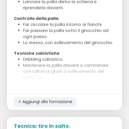
Lanciare la palla dietro la schiena e
riprenderla davanti.
Controllo della palla
Far circolare la palla intorno ai fianchi.
Far passare la palla sotto il ginocchio ad
ogni passo.
Lo stesso, con sollevamento del ginocchio.
Tecniche calcistiche
Dribbling calcistico.
Mantenere la palla davanti e camminare
con talloni ai glutei o sollevamento del
ginocchio.
Movimenti tattici
Eseguire finte di tiro durante la camminata.
Eseguire movimenti di passaggio durante
Aggiungi alla formazione
la camminata.
Tecnica: tiro in salto.