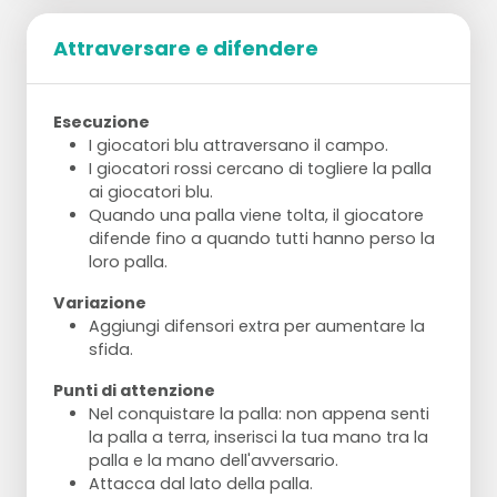
del materassino, fanno rotolare la palla
l'uno verso l'altro.
Attraversare e difendere
Idem, ma dopo il contatto con la palla si
allontanano un po', in modo da girare
completamente attorno al materassino.
Esecuzione
I giocatori blu attraversano il campo.
Palla tra le teste
I giocatori rossi cercano di togliere la palla
Palla tra le teste dei giocatori.
ai giocatori blu.
Con le mani percorrono tutto il perimetro
Quando una palla viene tolta, il giocatore
del materassino.
difende fino a quando tutti hanno perso la
loro palla.
Variazione
Aggiungi difensori extra per aumentare la
sfida.
Punti di attenzione
Nel conquistare la palla: non appena senti
la palla a terra, inserisci la tua mano tra la
palla e la mano dell'avversario.
Attacca dal lato della palla.