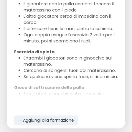
Il giocatore con la palla cerca di toccare il
materassino con il piede.
L'altro giocatore cerca di impedirlo con il
corpo.
Il difensore tiene le mani dietro la schiena.
Ogni coppia esegue l'esercizio 2 volte per 1
minuto, poi si scambiano i ruoli.
Esercizio di spinta
Entrambi i giocatori sono in ginocchio sul
materassino.
Cercano di spingersi fuori dal materassino.
Se qualcuno viene spinto fuori, si ricomincia.
Gioco di sottrazione della palla
Entrambi in ginocchio sul materassino.
Un giocatore tiene la palla, l'altro cerca di
prenderla.
Rotolamento della palla
Aggiungi alla formazione
La palla è sul materassino.
Entrambi i giocatori con le mani sul bordo