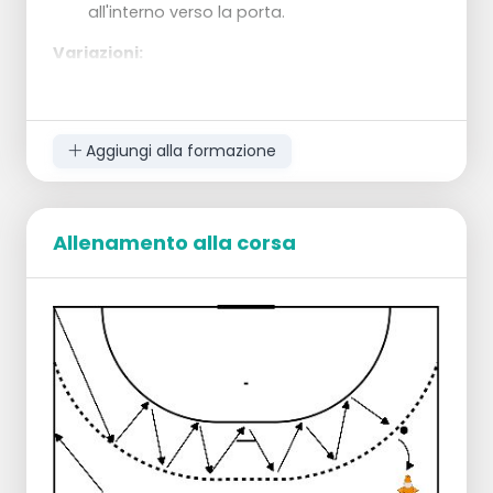
all'interno verso la porta.
Variazioni:
Idem 1, ma ora con partenza dal centro.
La palla viene ora giocata all'allenatore
di fronte a loro.
Quest'ultimo gioca anche la palla
Aggiungi alla formazione
indietro.
Alternare destra e sinistra.
Idem come il 2, ma ora si posiziona anche
una pedina che i giocatori devono far
Allenamento alla corsa
passare all'interno.
Questo fa sì che i giocatori arrivino
fastidiosamente al 2° pedone -
nell'esercizio precedente avranno
percorso un bell'arco per evitarlo -,
quindi finiscono per doversi girare di
più nel tiro per arrivare comunque in
porta.
Per allenare anche questo aspetto si
può sempre inserire un tiro dalla
distanza dal centro.