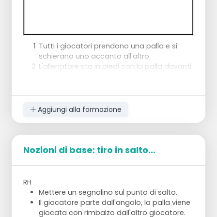
Tutti i giocatori prendono una palla e si
schierano uno accanto all'altro.
L'allenatore sta in piedi con la palla davanti
a sé.
I giocatori seguono l'allenatore
palleggiando come un'immagine
speculare. Se l'allenatore va avanti, loro
Aggiungi alla formazione
vanno indietro, se l'allenatore va a sinistra,
loro vanno a destra e così via.
Variante:
Nozioni di base: tiro in salto...
L'allenatore alza il numero di dita e i
giocatori dicono quante; guardando la
palla.
RH
Sedersi mentre si palleggia e rialzarsi.
Mettere un segnalino sul punto di salto.
Sdraiarsi durante il palleggio e rialzarsi.
Il giocatore parte dall'angolo, la palla viene
Girare la palla intorno alla vita.
giocata con rimbalzo dall'altro giocatore.
Dribbling tra le gambe.