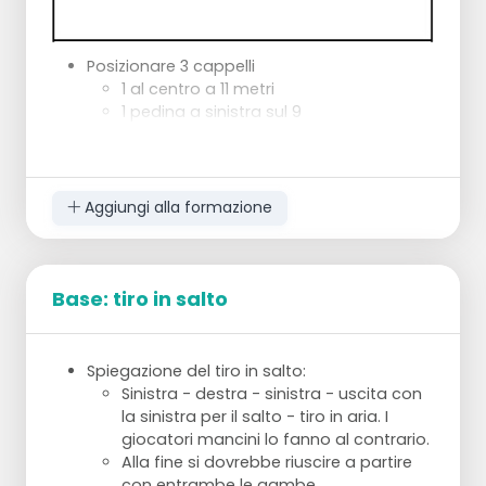
Posizionare 3 cappelli
1 al centro a 11 metri
1 pedina a sinistra sul 9
1 pedone a destra sul 9
Abbassare 1 giocatore che lancia i palloni a
2 metri dal pedone di destra.
Il costruttore fa pressione sul primo pedone
Aggiungi alla formazione
e gioca.
Gira intorno al pedone centrale, recupera la
palla e la passa al pedone di sinistra.
Lancia la palla al giocatore che parte dal
Base: tiro in salto
centro verso la pedina di destra, la
recupera e gira in porta, a 9 metri.
Spiegazione del tiro in salto:
Sinistra - destra - sinistra - uscita con
la sinistra per il salto - tiro in aria. I
giocatori mancini lo fanno al contrario.
Alla fine si dovrebbe riuscire a partire
con entrambe le gambe.