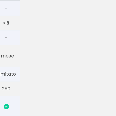
-
> 9
-
1 mese
llimitato
250