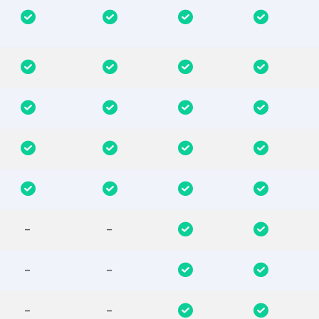
-
-
-
-
-
-