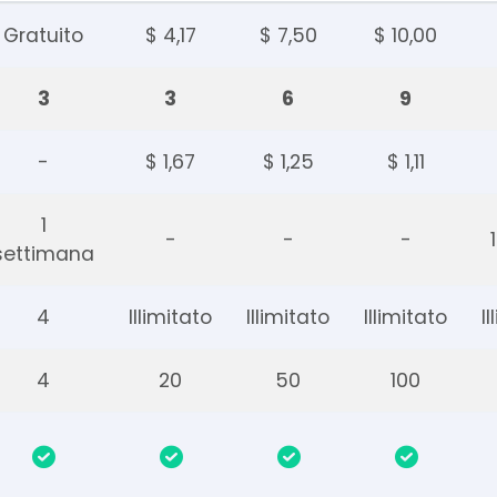
Gratuito
$ 4,17
$ 7,50
$ 10,00
3
3
6
9
-
$ 1,67
$ 1,25
$ 1,11
1
-
-
-
settimana
4
Illimitato
Illimitato
Illimitato
I
4
20
50
100