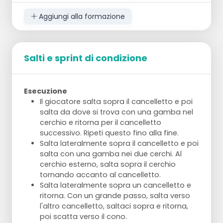
possibile al suolo. Rialzati. Porta la gamba
destra leggermente ruotata in avanti verso
Aggiungi alla formazione
il lato destro. Piega il ginocchio sinistro.
Torna alla posizione di base. Porta la
gamba destra indietro, piega il ginocchio
sinistro. Torna alla posizione di base. Porta
Salti e sprint di condizione
la gamba sinistra dritta in avanti e piega il
ginocchio a 90 gradi. Il ginocchio destro il
più vicino possibile al suolo. Rialzati. Porta la
Esecuzione
gamba sinistra leggermente ruotata in
Il giocatore salta sopra il cancelletto e poi
avanti verso il lato sinistro. Piega il
salta da dove si trova con una gamba nel
ginocchio destro. Torna alla posizione di
cerchio e ritorna per il cancelletto
base. Porta la gamba sinistra indietro,
successivo. Ripeti questo fino alla fine.
piega il ginocchio destro. Torna alla
Salta lateralmente sopra il cancelletto e poi
posizione di base.
salta con una gamba nei due cerchi. Al
cerchio esterno, salta sopra il cerchio
Jogging e Sprint
tornando accanto al cancelletto.
Fai un giro intorno al campo. Jogging sui
Salta lateralmente sopra un cancelletto e
lati lunghi. Sprint sui lati corti.
ritorna. Con un grande passo, salta verso
l'altro cancelletto, saltaci sopra e ritorna,
poi scatta verso il cono.