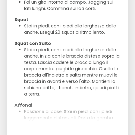
Fai un giro intorno al campo. Jogging sui
lati lunghi. Cammina sui lati corti.
Squat
Stai in piedi, con i piedi alla larghezza delle
anche. Esegui 20 squat a ritmo lento.
Squat con Salto
Stai in piedi, con i piedi alla larghezza delle
anche. Inizia con le braccia distese sopra la
testa. Lascia cadere le braccia lungo il
corpo mentre pieghi le ginocchia. Oscilla le
braccia all'indietro e salta mentre muovi le
braccia in avanti e verso l'alto. Mantieni la
schiena dritta, i fianchi indietro, i piedi piatti
a terra.
Affondi
Posizione di base: Stai in piedi con i piedi
leggermente distanziati. Porta la gamba
destra dritta in avanti e piega il ginocchio a
90 gradi. Il ginocchio sinistro il più vicino