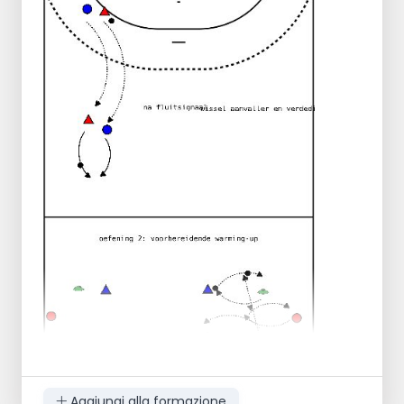
lato sinistro. Piegare il ginocchio destro.
Tornare alla posizione di base.
Riportare la gamba sinistra, piegare il
ginocchio destro. Tornare alla
posizione di base.
Fare un giro lungo il campo. Sui lati lunghi
fare jogging. Sui lati corti sprint.
Aggiungi alla formazione