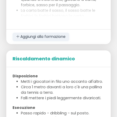
forbice, sasso per il passaggio.
La carta batte il sasso, il sasso batte le
forbici, le forbici battono la carta.
In caso di parità, si ricomincia.
Il vincitore continua a correre, il perdente
torna indietro.
Aggiungi alla formazione
L'obiettivo è raggiungere il più rapidamente
possibile l'altra squadra.
In caso di sconfitta, parte il giocatore
successivo della squadra perdente.
Riscaldamento dinamico
Disposizione
Metti i giocatori in fila uno accanto all'altro.
Circa 1 metro davanti a loro c'è una pallina
da tennis a terra.
Falli mettere i piedi leggermente divaricati.
Esecuzione
Passo rapido - dribbling - sul posto.