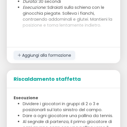
Durata:
30 secondi
Esecuzione:
Sdraiati sulla schiena con le
ginocchia piegate. Solleva i fianchi,
contraendo addominali e glutei. Mantieni la
posizione e torna lentamente indietro.
Twist Russo
Durata:
30 secondi
Esecuzione:
Posizione seduta con i piedi
sollevati da terra. Ruota il busto da sinistra
Aggiungi alla formazione
a destra, eventualmente con una palla o
una bottiglietta.
Plank Laterale
Riscaldamento staffetta
Durata:
2x 30 secondi
Esecuzione:
Appoggiati su un avambraccio
di lato. Solleva i fianchi da terra e mantieni il
Esecuzione
corpo in linea retta. Cambia lato dopo 30
Dividere i giocatori in gruppi di 2 o 3 e
secondi.
posizionarli sul lato sinistro del campo.
Dare a ogni giocatore una pallina da tennis.
Superman Hold
Al segnale di partenza, il primo giocatore di
Durata:
30 secondi