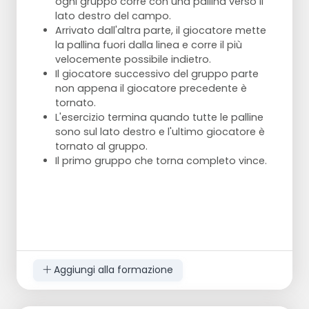
ogni gruppo corre con una pallina verso il
Esecuzione:
Sdraiati a pancia in giù con
lato destro del campo.
braccia e gambe sollevate da terra.
Arrivato dall'altra parte, il giocatore mette
Mantieni la posizione per rafforzare la parte
la pallina fuori dalla linea e corre il più
bassa della schiena e i glutei.
velocemente possibile indietro.
Il giocatore successivo del gruppo parte
non appena il giocatore precedente è
tornato.
L'esercizio termina quando tutte le palline
sono sul lato destro e l'ultimo giocatore è
tornato al gruppo.
Il primo gruppo che torna completo vince.
Aggiungi alla formazione