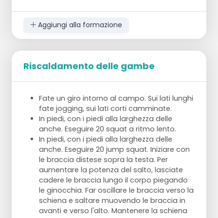
Esercizio 3
Scala:
Aggiungi alla formazione
piede sinistro nello scomparto
(sull'avampiede!)
toccare il piede destro fuori dal terreno
della scala e posizionarlo nello scomparto
Riscaldamento delle gambe
successivo (movimento di torsione con il
corpo)
poi toccare il piede sinistro fuori dal terreno
Fate un giro intorno al campo. Sui lati lunghi
della scala e posizionarlo nello scomparto
fate jogging, sui lati corti camminate.
successivo
In piedi, con i piedi alla larghezza delle
anche. Eseguire 20 squat a ritmo lento.
gradino; zoppicare con 2 piedi sul gradino
In piedi, con i piedi alla larghezza delle
anche. Eseguire 20 jump squat. Iniziare con
Esercizio 4
le braccia distese sopra la testa. Per
iniziare accanto alla scala con le punte dei
aumentare la potenza del salto, lasciate
piedi rivolte verso la scala stessa
cadere le braccia lungo il corpo piegando
fare un passo con entrambi i piedi nella
le ginocchia. Far oscillare le braccia verso la
prima sezione e passare lateralmente alla
schiena e saltare muovendo le braccia in
sezione successiva
avanti e verso l'alto. Mantenere la schiena
poi di nuovo all'indietro accanto alla scala