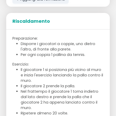
Riscaldamento
3 coppie. 2 attaccanti con palla. Difensore
con la palla.
Preparazione:
Disporre i giocatori a coppie, uno dietro
L'attaccante con palla punta sul
l'altro, di fronte alla parete.
movimento - ritmo elevato.
Per ogni coppia 1 pallina da tennis.
Il difensore cerca di allontanare la palla.
Al fischio, l'attaccante rilascia la palla e il
Esercizio:
difensore entra in STA.
Il giocatore 1 si posiziona più vicino al muro
L'attaccante diventa difensore e così via.
e inizia l'esercizio lanciando la palla contro il
Difesa orientata alla palla!!!
muro.
Il giocatore 2 prende la palla.
Punti di attenzione:
Nel frattempo il giocatore 1 torna indietro
Richiedono intensità ed esplosività.
dal lato destro e prende la palla che il
Gli attaccanti non passano passivamente,
giocatore 2 ha appena lanciato contro il
ma con un movimento continuo in avanti e
muro.
indietro.
Ripetere almeno 20 volte.
Attenzione alla corretta gestione della palla