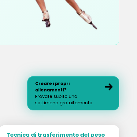
Creare i propri
allenamenti?
Provate subito una
settimana gratuitamente.
Tecnica di trasferimento del peso