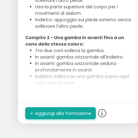
sollevare l'altro piede.
Usa la parte superiore del corpo per i
movimenti di slalom.
Indietro: appoggia sul piede esterno senza
sollevare l'altro piede.
Compito 2 - Una gamba in avanti fino a un
cono dello stesso colore:
Tra due coni solleva la gamba.
In avanti: gamba orizzontale all'indietro.
In avanti: gamba orizzontale seduta
profondamente in avanti.
Indietro: salta con una gamba sopra ogni
cono che incontri.
Esecuzione:
Dividi in 4 gruppi di alcuni pattinatori.
2 gruppi eseguono sempre lo stesso tipo
Aggiungi alla formazione
di compito.