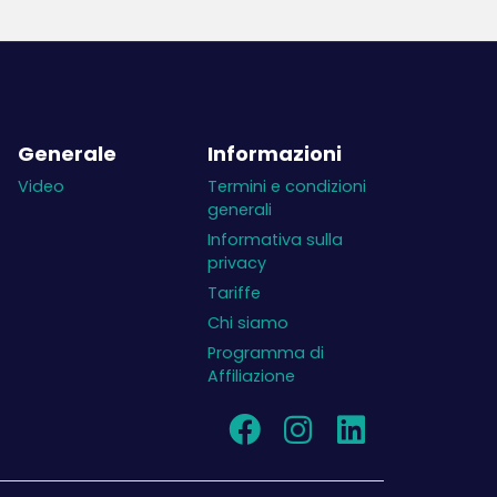
In caso di pareggio, la squadra ottiene un
punto, in caso di vittoria due punti.
Le squadre sommano il loro totale di punti
alla fine del gioco.
Generale
Informazioni
Video
Termini e condizioni
generali
Informativa sulla
privacy
Tariffe
Chi siamo
Programma di
Affiliazione