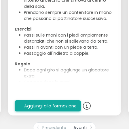
intorno al cerchio che si trova al centro
della sala.
Prendono sempre un contenitore in mano
che passano al pattinatore successivo.
Esercizi
Passi sulle mani con i piedi ampiamente
distanziati che non si sollevano da terra.
Passi in avanti con un piede a terra.
Passaggio all'indietro a coppie.
Regole
Dopo ogni giro si aggiunge un giocatore
extra.
Il gruppo tiene le mani.
Quando una squadra completa un giro, si
ricomincia da capo.
Un giocatore viene eliminato e rimane al
Aggiungi alla formazione
suo contenitore iniziale in attesa che
l'ultimo giocatore abbia completato il suo
giro.
Precedente
Avanti