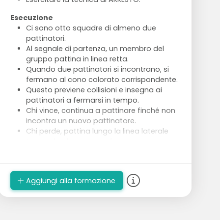
Esecuzione
Ci sono otto squadre di almeno due
pattinatori.
Al segnale di partenza, un membro del
gruppo pattina in linea retta.
Quando due pattinatori si incontrano, si
fermano al cono colorato corrispondente.
Questo previene collisioni e insegna ai
pattinatori a fermarsi in tempo.
Chi vince, continua a pattinare finché non
incontra un nuovo pattinatore.
Chi perde, pattina lungo la linea laterale
tornando al suo cono di partenza.
Il gruppo guadagna un punto quando un
membro della squadra supera l'ultimo
cono.
Aggiungi alla formazione
Dopo tre minuti, i giocatori di ogni squadra
si spostano una volta a destra ai coni blu.
Ogni squadra gioca regolarmente contro
altri gruppi.