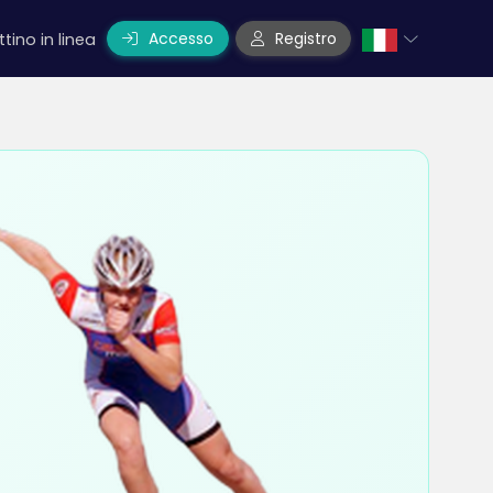
Accesso
Registro
ttino in linea