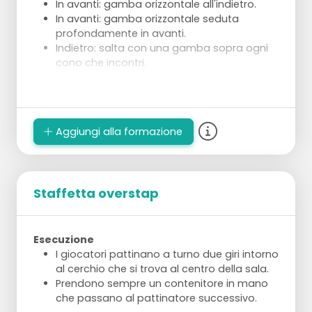
In avanti: gamba orizzontale all'indietro.
In avanti: gamba orizzontale seduta
profondamente in avanti.
Indietro: salta con una gamba sopra ogni
cono che incontri.
Esecuzione:
Dividi in 4 gruppi di alcuni pattinatori.
2 gruppi eseguono sempre lo stesso tipo di
Aggiungi alla formazione
compito.
Staffetta overstap
Esecuzione
I giocatori pattinano a turno due giri intorno
al cerchio che si trova al centro della sala.
Prendono sempre un contenitore in mano
che passano al pattinatore successivo.