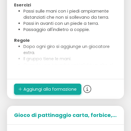
Esercizi
Passi sulle mani con i piedi ampiamente
distanziati che non si sollevano da terra.
Passi in avanti con un piede a terra.
Passaggio all'indietro a coppie.
Regole
Dopo ogni giro si aggiunge un giocatore
extra.
Il gruppo tiene le mani.
Quando una squadra completa un giro, si
ricomincia da capo.
Un giocatore viene eliminato e rimane al
suo contenitore iniziale in attesa che
Aggiungi alla formazione
l'ultimo giocatore abbia completato il suo
giro.
Gioco di pattinaggio carta, forbice,...