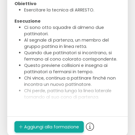
Obiettivo
Esercitare la tecnica di ARRESTO.
Esecuzione
Ci sono otto squadre di almeno due
pattinatori.
Al segnale di partenza, un membro del
gruppo pattina in linea retta.
Quando due pattinatori si incontrano, si
fermano al cono colorato corrispondente.
Questo previene collisioni e insegna ai
pattinatori a fermarsi in tempo.
Chi vince, continua a pattinare finché non
incontra un nuovo pattinatore.
Chi perde, pattina lungo la linea laterale
tornando al suo cono di partenza.
Il gruppo guadagna un punto quando un
membro della squadra supera l'ultimo
cono.
Dopo tre minuti, i giocatori di ogni squadra
Aggiungi alla formazione
si spostano una volta a destra ai coni blu.