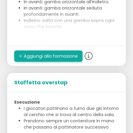
In avanti: gamba orizzontale all'indietro.
In avanti: gamba orizzontale seduta
profondamente in avanti.
Indietro: salta con una gamba sopra ogni
cono che incontri.
Esecuzione:
Dividi in 4 gruppi di alcuni pattinatori.
2 gruppi eseguono sempre lo stesso tipo di
Aggiungi alla formazione
compito.
Staffetta overstap
Esecuzione
I giocatori pattinano a turno due giri intorno
al cerchio che si trova al centro della sala.
Prendono sempre un contenitore in mano
che passano al pattinatore successivo.