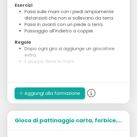
Esercizi
Passi sulle mani con i piedi ampiamente
distanziati che non si sollevano da terra.
Passi in avanti con un piede a terra.
Passaggio all'indietro a coppie.
Regole
Dopo ogni giro si aggiunge un giocatore
extra.
Il gruppo tiene le mani.
Quando una squadra completa un giro, si
ricomincia da capo.
Un giocatore viene eliminato e rimane al
suo contenitore iniziale in attesa che
Aggiungi alla formazione
l'ultimo giocatore abbia completato il suo
giro.
Gioco di pattinaggio carta, forbice,...