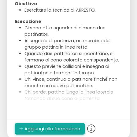
Obiettivo
Esercitare la tecnica di ARRESTO.
Esecuzione
Ci sono otto squadre di almeno due
pattinatori.
Al segnale di partenza, un membro del
gruppo pattina in linea retta.
Quando due pattinatori si incontrano, si
fermano al cono colorato corrispondente.
Questo previene collisioni e insegna ai
pattinatori a fermarsi in tempo.
Chi vince, continua a pattinare finché non
incontra un nuovo pattinatore.
Chi perde, pattina lungo la linea laterale
tornando al suo cono di partenza.
Il gruppo guadagna un punto quando un
membro della squadra supera l'ultimo
cono.
Dopo tre minuti, i giocatori di ogni squadra
Aggiungi alla formazione
si spostano una volta a destra ai coni blu.