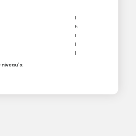
1
5
1
1
1
 niveau's: