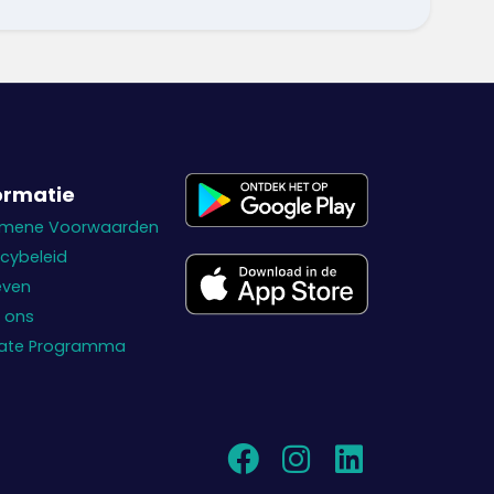
ormatie
emene Voorwaarden
acybeleid
even
 ons
liate Programma