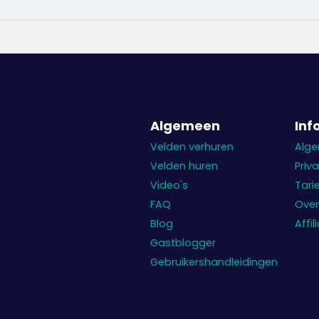
Algemeen
Inf
Velden verhuren
Alg
Velden huren
Priv
Video's
Tari
FAQ
Over
Blog
Affi
Gastblogger
Gebruikershandleidingen