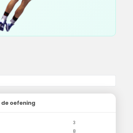
 de oefening
3
8