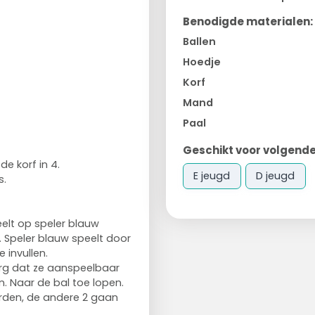
Benodigde materialen:
Ballen
Hoedje
Korf
Mand
Paal
Geschikt voor volgende
e korf in 4.
E jeugd
D jeugd
s.
elt op speler blauw
d. Speler blauw speelt door
 invullen.
zorg dat ze aanspeelbaar
en. Naar de bal toe lopen.
den, de andere 2 gaan