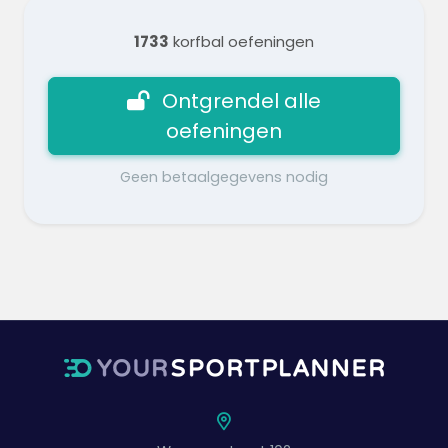
1733
korfbal oefeningen
Ontgrendel alle
oefeningen
Geen betaalgegevens nodig