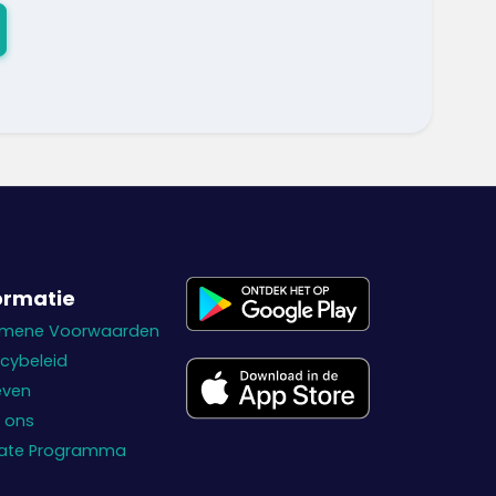
ormatie
emene Voorwaarden
acybeleid
even
 ons
liate Programma