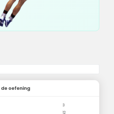
 de oefening
3
12