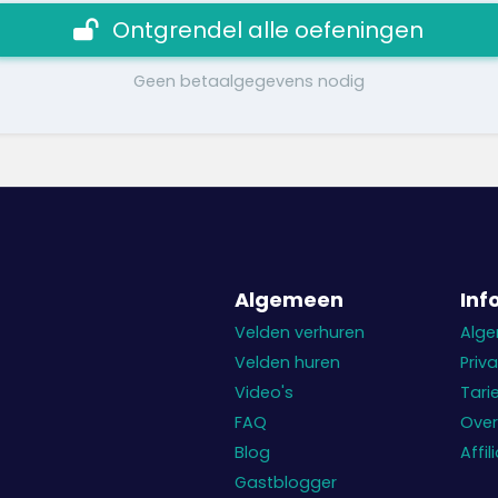
Ontgrendel alle oefeningen
Geen betaalgegevens nodig
Algemeen
Inf
Velden verhuren
Alg
Velden huren
Priv
Video's
Tari
FAQ
Over
Blog
Affi
Gastblogger