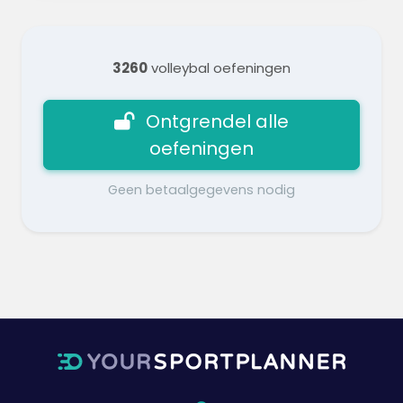
3260
volleybal oefeningen
Ontgrendel alle
oefeningen
Geen betaalgegevens nodig