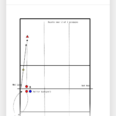
Groep verdelen in drietallen.
Speelvorm is 2 tegen 2 op een half veld.
Doel: bewegen en communicatie in
achterveld.
Niet willen scoren, maar de bal in het
spel houden, speel 'op' de persoon en
maak lange rally's.
Zoveel mogelijk de 3e bal slaan.
Bovenhands spelen om de rally door te
laten lopen.
Startpositie:
2 spelers in het veld, 1 op de achterlijn
"wachtkamer" aan beide zijden.
Bal wordt vanaf 2-3 meter ingebracht met
opgooi en aanvalsslag=> achterin 5-7
meter positie.
Passer wordt aanvaller. na de pass dus
gelijk naar 3 meter en dan aanval.
Na aanval gelijk eruit en naar wachtkamer.
De niet-passer gaat direct naar voren en
wordt de Setter daarna weer naar 5-7m