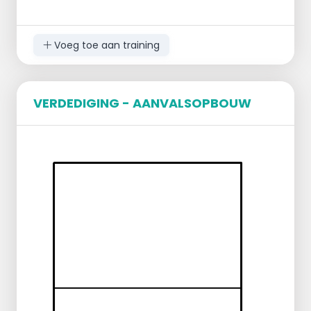
Voeg toe aan training
VERDEDIGING - AANVALSOPBOUW
Doel
Het verbeteren van de verdediging en set-
up vaardigheden.
Uitvoering
Langs de ene kant van het veld staan
spelers klaar met een bal.
De spelers gooien de bal over het net naar
de andere kant.