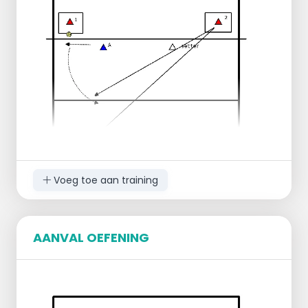
Een verdediger aan de andere kant
ontvangt de bal en speelt deze naar de
spelverdeler (SV).
De spelverdeler zet de bal op voor de
hoeken.
Na de set-up volgt de speler de bal.
Voeg toe aan training
AANVAL OEFENING
STARTOPSTELLING: (2 / 3 VELDEN )
speler 1 en speler 2 op box met bal
speler A in blok vooropstelling
Libero zone 5