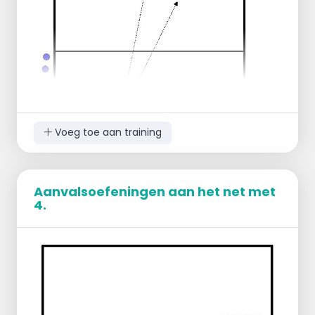
Voeg toe aan training
Aanvalsoefeningen aan het net met
4.
TR aan 1 zijde met ballenbak.
1 SV welke regelmatig wisselt.
1 vaste passer welke regelmatig wisselt -indien
libero aanwezig, blijft deze passen-.
De rest gaat aanvallen op 52/C en MID
Bij meer spelers: