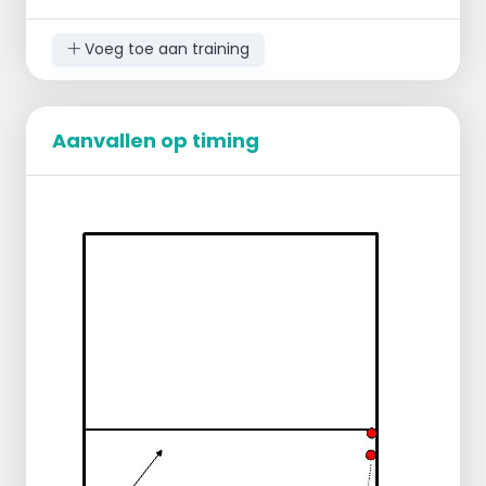
Voeg toe aan training
Aanvallen op timing
De libero en buitenaanvallers oefenen de
verdediging.
Het midden oefenen de aanval.
1 veld.
Verdediging
na beweging
rol + Pass
sprong voorwaarts + pass
sprong zijwaarts links + pass
aantik rechts + pass.
Midden
aanval
SV en midden.
Twee matten aan zijkanten. Wegdraaien
naar de matten. Hoeken maken voor je