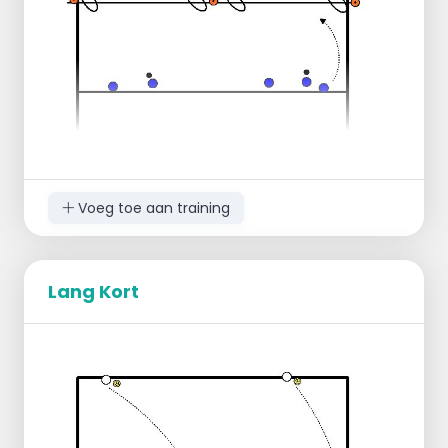
Voeg toe aan training
Lang Kort
Organisatie
:
veld is in 2 verdeeld.
2 tegen 2 & 3 tegen 3
4 hoepels onder het net.
Spelverloop
:
Eerste opbouw