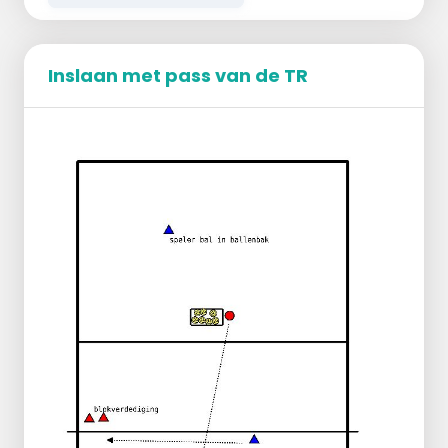
Inslaan met pass van de TR
LET OP:
de bal moet steeds in 3-en gespeeld
worden
Serve --> verdediging/pass en 3 meter
aanval --> rally uitspelen
Bij oneven aantal spelers:
de SV aan 1 zijde laten staan --> na x aantal
ballen gaat de SV naar de andere zijde
OF
Speler in de wachtkamer, zijkant van het
veld, en na elke aanval gaat de meeste
rechter speler eruit.
Men schuift op en de reserve speler komt er
vanaf links in.
Welk team heeft als eerste 10 punten.