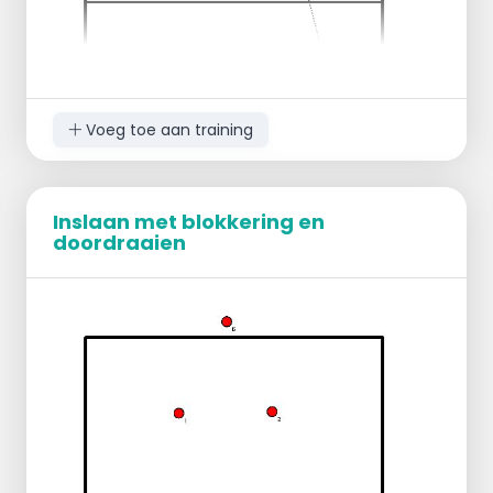
mee op het midden.
Voeg toe aan training
Inslaan met blokkering en
doordraaien
Trainer serveert op 2 passers: passer/loper
en libero.
Spelverdeler is voor en heeft de keuze
uit aanvallers op 1, 3 en 4.
Hier staan 3 blokkeerders tegenover.
Speler op positie 4 'blokkeert' op de
spelverdeler en blokkeert
ondersteunend op het midden.
Als de aanval naar positie 1 gaat,
verplaatsen de blokkeerders op positie
3 en 4 gezamenlijk naar buiten.