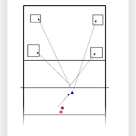
Aandacht
=> kort lang kort, schuin aan komen
lopen, neem je armen mee in de sprong,
probeer zo hoog mogelijk te komen.
Daarna deze oefening in tweetallen:
1 persoon gooit op
1 persoon doet aanvalspas met timing =>
zo hoog mogelijk vangen met 2 handen.
Aangooier let op de juiste stappen: Kort,
Lang, Aansluiten, armen meenemen bij
sprong.
Vanger vraagt om hogere / lagere bal
zodat de timing goed uit komt.
1) Eerste fase: Aanloop vanaf circa 3 meterlijn
=> 5x goede sprongtiming, dan wisselen
2) Tweede fase: Start met fake-block, snel
achteruit, om de pion => Opgooien => 5x
goede sprongtiming dan wisselen.