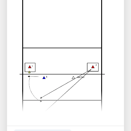
setter
UITVOERING:
speler 1 houdt bal hoog, A doet
blokverplaatsing en steekt handen over
A valt uit voor verdediging van speler 2
(Setter doet bloksprong voor speler 2)
setter pas op A, A aanval
COACH NOTES:
aanvalsopbouw uit verdediging
snelle bewegingen - voetwerk