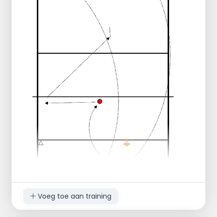
Opslag: bal overgooien in
bovenhandse worp.
Vangen & werpen
Vangen & werpen
aanval.
Tweede opbouw
Opslag: Bal overspelen met een
botsbal over het net.
Vangen & werpen
Pas
Aanval
Derde opbouw
Opslag: Springen en hierna een botsbal
over het net.
Volleybal contact
Vangen, opgooien & pas
Aanval
Vierde opbouw
Opslag: bal via de grond over het net
Voeg toe aan training
slaan.
Volleybal contact