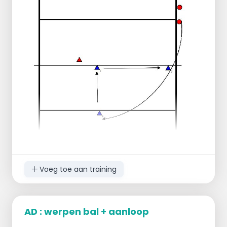
Na de service volgt eventueel een
rallybal en na verloop van tijd kan een
wedstrijd gespeeld worden tussen
aanvallers en blokkeerders.
Idem als bij 1. alleen is de spelverdeler nu
achter.
Blokkeerders gaan 1 op 1 staan
tegenover de aanvaller.
Speler op positie 4 blokkeert dus niet
mee op het midden.
Voeg toe aan training
AD : werpen bal + aanloop