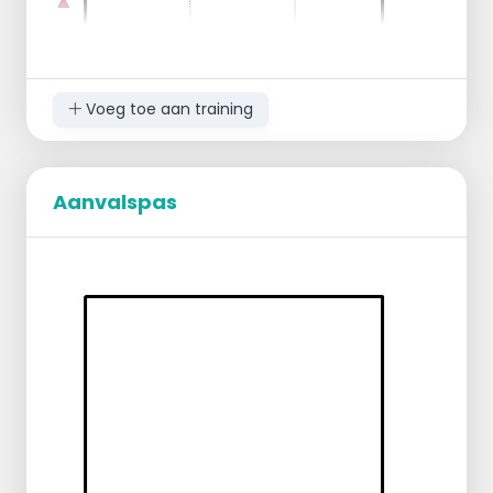
positie.
"Wachtkamer" levert nieuwe passer.
Voeg toe aan training
Aanvalspas
Groepjes van 3 personen van ongeveer
gelijke lengte.
De aangooier let op de juiste stappen:
Kort, Lang, Aansluiten, Armen
meenemen bij sprong.
Aanvaller vraagt om hogere / lagere bal
zodat de timing goed uitkomt.
Verdediger bepaald start van de oefening.
Setting:
Per 3-tal een bal.
2 Blokkers tegenover elkaar bij het net.