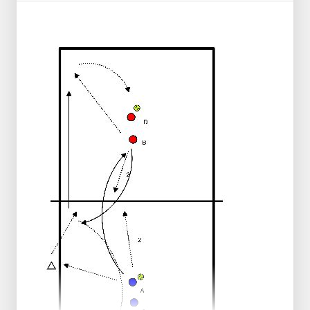
- 3 blokkeerders
- 1 SV
- Rest aanvallen
TR speelt de bal in
1 en of 2 pass --> SV
passer wordt aanvaller
en wachtkamer komt erin
6
ROTATIE
1 of 2 --> aanvaller --> wachtkamer
6
komt
erin voor de verdediging.
Aanvaller wordt wachtkamer blokkeerder
achter 5.
Blokkeerder 3 --> haalt de bal --> in
ballenbak.
LET OP: misschien een extra speler in de
wachtkamer verdediging, dan 1 blokkeerder
4 of 5
weghalen.