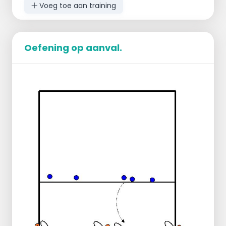
Voeg toe aan training
Oefening op aanval.
STARTOPSTELLING: (2 / 3 VELDEN )
speler 1 en speler 2 op box met bal
speler A in blok vooropstelling
Libero zone 5
setter
UITVOERING:
speler 1 houdt bal hoog, A doet
blokverplaatsing en steekt handen over
A valt uit voor verdediging van speler 2
(Setter doet bloksprong voor speler 2)
setter pas op A, A aanval
COACH NOTES:
aanvalsopbouw uit verdediging
snelle bewegingen - voetwerk