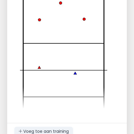
Let hierbij op je techniek: arm gestrekt, bal
op het hoogste punt pakken, doorstappen
met je voet.
Bal ga je steeds lager gooien totdat je de
bal opgooit zodat het voor jou fijn is om te
slaan.
Nu ga je de bal weer zo hoog mogelijk
opgooien met 1 hand maar iets naar voren,
zodat je de bal uit een sprong kan slaan.
Ook nu ga je weer steeds lager gooien
maar je blijft zorgen dat je kunt springen.
Trainers gooien hoog naar de antenne en
deze moet je aanvallen met een sprong!
Voeg toe aan training