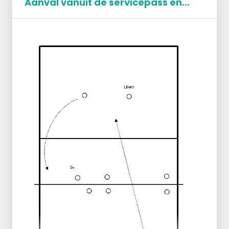
Aanval vanuit de servicepass en...
LET OP: misschien een extra man in de
Trainer serveert op 2 passers: passer/loper
wachtkamer verdediging, dan 1 blokkeerder -4
en libero.
of 5- weghalen.
Spelverdeler is voor en heeft de keuze
uit aanvallers op 1, 3 en 4.
Hier staan 3 blokkeerders tegenover.
Speler op positie 4 'blokkeert' op de
spelverdeler en blokkeert
ondersteunend op het midden.
Als de aanval naar positie 1 gaat,
verplaatsen de blokkeerders op positie
3 en 4 gezamenlijk naar buiten.
Na de service volgt eventueel een
rallybal en na verloop van tijd kan een
wedstrijd gespeeld worden tussen
aanvallers en blokkeerders.
Idem als bij 1. alleen is de spelverdeler nu
achter.
Blokkeerders gaan 1 op 1 staan
tegenover de aanvaller.
Speler op positie 4 blokkeert dus niet