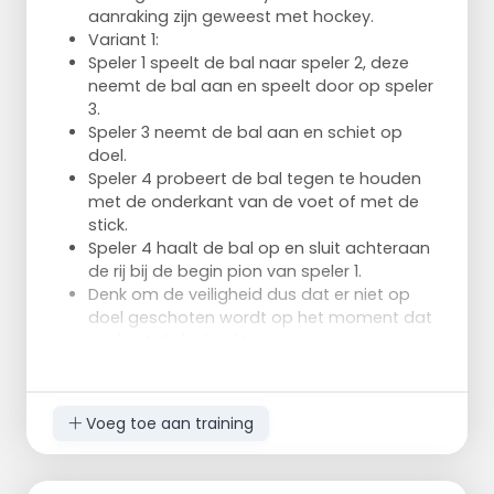
aanraking zijn geweest met hockey.
Variant 1:
Speler 1 speelt de bal naar speler 2, deze
neemt de bal aan en speelt door op speler
3.
Speler 3 neemt de bal aan en schiet op
doel.
Speler 4 probeert de bal tegen te houden
met de onderkant van de voet of met de
stick.
Speler 4 haalt de bal op en sluit achteraan
de rij bij de begin pion van speler 1.
Denk om de veiligheid dus dat er niet op
doel geschoten wordt op het moment dat
speler 4 de bal pakt.
De ballen kun dus eventueel ook later uit het
doel halen of daarvoor even een pauze
moment voor gebruiken.\
Voeg toe aan training
Dit ivm met de veiligheid.