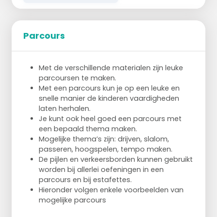
Parcours
alle spelers gaan op een helft in een cirkel
zitten
Met de verschillende materialen zijn leuke
iedereen heeft een bal
parcoursen te maken.
benen gestrekt houden boven de grond
Met een parcours kun je op een leuke en
1ste oefening = iedereen geeft de bal naar
snelle manier de kinderen vaardigheden
links door
laten herhalen.
2de oefening = iedereen geeft de bal naar
Je kunt ook heel goed een parcours met
rechts door
een bepaald thema maken.
3de oefening = zelfde met paar "medizin"
Mogelijke thema’s zijn: drijven, slalom,
ballen doen of 1 of 2 "medizin" ballen
passeren, hoogspelen, tempo maken.
ertussen
De pijlen en verkeersborden kunnen gebruikt
nu in plank stelling of opdruk houding
worden bij allerlei oefeningen in een
1ste oefening = iedereen rolt de bal onder
parcours en bij estafettes.
zich door naar de volgende speler door /
Hieronder volgen enkele voorbeelden van
links omheen
mogelijke parcours
2de oefening = iedereen rolt de bal onder
zich door naar de volgende speler door /