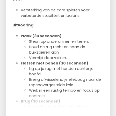
Versterking van de core spieren voor
verbeterde stabiliteit en balans.
Uitvoering
Plank (30 seconden)
Steun op onderarmen en tenen.
Houd de rug recht en span de
buikspieren aan.
Vermijd doorzakken.
Fietsen met benen (30 seconden)
Lig op je rug met handen achter je
hoofd.
Breng afwisselend je elleboog naar de
tegenovergestelde knie.
Werk in een rustig tempo en focus op
controle.
Brug (30 seconden)
Lig op je rug met knieën gebogen.
Til je heupen omhoog en span je buik-