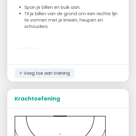
Span je billen en buik aan.
Til je billen van de grond om een rechte lijn
te vormen met je knieën, heupen en
schouders.
Moeilijkheid
Om deze oefening te verzwaren: strek
afwisselend je rechter en linkerbeen uit.
houd daarbij je heupen in positie.
Voeg toe aan training
Krachtoefening