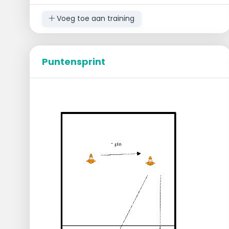
aan het einde van het spel.
Voeg toe aan training
Uitvoering
De leden zijn verdeeld over twee kringen.
Puntensprint
Op het signaal van de trainer start één van
de leden in de kring met skaten.
Hij/zij skate een volledige ronde en tikt de
volgende aan die links van hem/haar
stond in de kring.
Het lid dat net geskate heeft gaat nu een
potje halen bij de tegenstander.
Het lid dat is aangetikt doet hetzelfde:
skate een ronde en tikt opnieuw de
volgende aan.
Het doel is zo snel mogelijk alle potjes van
de andere groep af te nemen en bij jouw
team te leggen.
Let op: de leden zullen na enige tijd geen
'kring' meer overhouden door skaters die
weg zijn. Geef aan dat ze in dat geval de