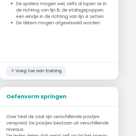
De spelers mogen wel, zelfs al lopen ze in
maar worden bewaakt door een tikker.
de richting van lijn B, de etalagepoppen
een eindje in de richting van lijn A zetten.
De tikkers mogen afgewisseld worden.
Voeg toe aan training
Oefenvorm springen
Over heel de zaal zijn verschillende postjes
verspreid. De postjes bestaan uit verschillende
niveaus.
De leden delen zich eerst zelf op bij het niveau