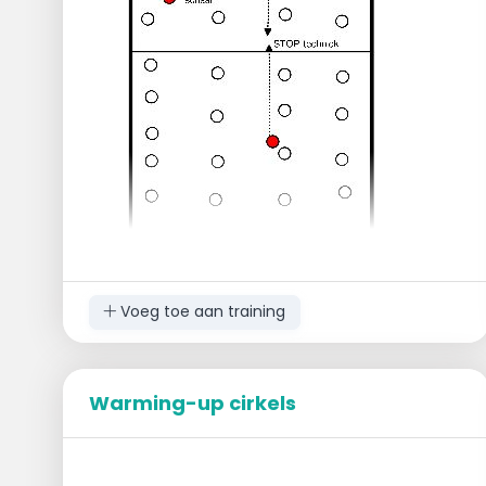
Voeg toe aan training
Doel
Oefenen van de STOP-techniek.
Warming-up cirkels
Uitvoering
Er zijn acht teams van minimaal twee
skaters.