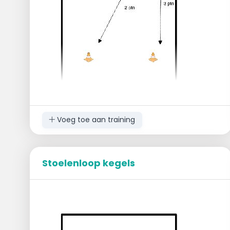
kring kleiner moeten maken!
Voeg toe aan training
Doel
Verzamel zoveel mogelijk punten door
Stoelenloop kegels
verschillende lengtes te skaten.
Uitvoering
Alle skaters starten bij één van de vier
kegels.
Op het startsignaal beginnen de skaters te
skaten.