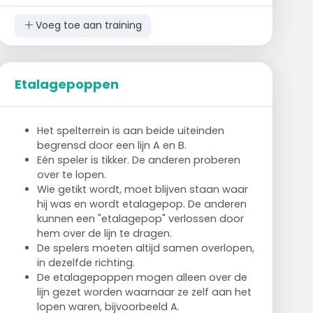
Voeg toe aan training
Spelregels
Alle teams starten met vier verschillende
Etalagepoppen
voorwerpen in hun hoepel.
Een speler mag steeds één voorwerp
stelen bij de andere teams.
Het spelterrein is aan beide uiteinden
Het doel is om vier dezelfde voorwerpen in
begrensd door een lijn A en B.
jouw hoepel te krijgen.
Eén speler is tikker. De anderen proberen
Op dat moment roep je "KWARTET!"
over te lopen.
Wie getikt wordt, moet blijven staan waar
Differentiatie
hij was en wordt etalagepop. De anderen
Er kan eventueel een tikker worden
kunnen een "etalagepop" verlossen door
aangesteld.
hem over de lijn te dragen.
Wie getikt is en een voorwerp vastheeft,
De spelers moeten altijd samen overlopen,
legt deze terug in de oorspronkelijke
in dezelfde richting.
hoepel.
De etalagepoppen mogen alleen over de
Er kan een vijfde voorwerp gebruikt worden
lijn gezet worden waarnaar ze zelf aan het
die in het midden van het terrein ligt.
lopen waren, bijvoorbeeld A.
Deze voorwerpen zijn meer punten waard,