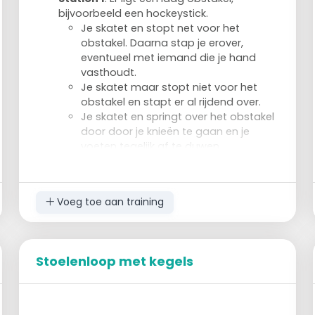
Achterwaarts: spring met één been over
bijvoorbeeld een hockeystick.
elk potje dat je tegenkomt.
Je skatet en stopt net voor het
obstakel. Daarna stap je erover,
Uitvoering
eventueel met iemand die je hand
Verdeel in 4 groepen van enkele skaters.
vasthoudt.
2 groepen voeren steeds dezelfde soort
Je skatet maar stopt niet voor het
opdracht uit.
obstakel en stapt er al rijdend over.
Je skatet en springt over het obstakel
door door je knieën te gaan en je
voeten tegelijk af te duwen.
Station 2
: Er ligt een iets hoger obstakel
dan bij station 1, bijvoorbeeld platte potjes
of kleine kegeltjes.
Voeg toe aan training
Je springt over het obstakel.
Als dit nog niet gaat, volg je de
stappen zoals bij station 1.
Volgende stations hebben steeds hogere
Stoelenloop met kegels
obstakels.