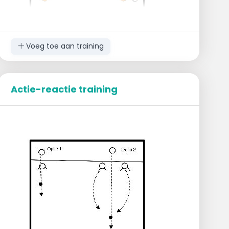
Voeg toe aan training
Uitvoering
Spelers rijden om beurten twee rondes
Actie-reactie training
rond de cirkel die in het midden van de
zaal ligt.
Ze nemen steeds een potje in de hand dat
ze doorgeven aan de volgende skater.
Oefeningen
Op handen stappen met voeten breed
gespreid die niet van de grond komen.
Voorwaarts steppen met één voet op de
grond.
Overstap achterwaarts per twee.
Regels
Na elke ronde komt er een extra speler bij.