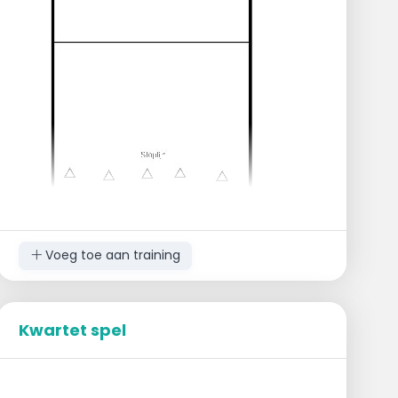
De groep houdt handen vast.
Bij een voltallig team dat een ronde skatet,
wordt er opnieuw afgebroken.
Er valt steeds een speler af die bij hun
begin-potje blijft wachten tot de laatste
speler zijn ronde heeft geskatet.
Voeg toe aan training
Uitvoering
Positioneer je per twee achter elkaar op de
Kwartet spel
aangegeven lijn.
Lid 1 kijkt vooruit en spreidt de benen zodat
lid 2 de bal tussen zijn/haar benen kan
rollen.