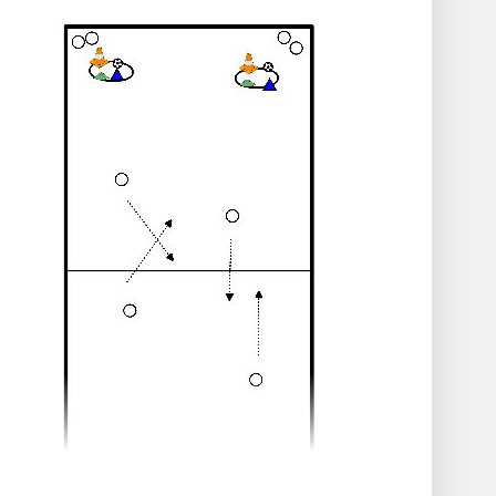
Op dat moment sprint lid 1 achter de bal
aan en stopt deze voor de aangeduide lijn.
Competitie
Per drie spelers, waarbij twee spelers met
gespreide benen staan.
Een derde speler staat achter hen en rolt
de bal tussen hen door.
De spelers proberen zo snel mogelijk de
bal te stoppen.
Variatie
Bal stoppen met de voet.
Bal stoppen met de poep.
Bal stoppen met het hoofd.