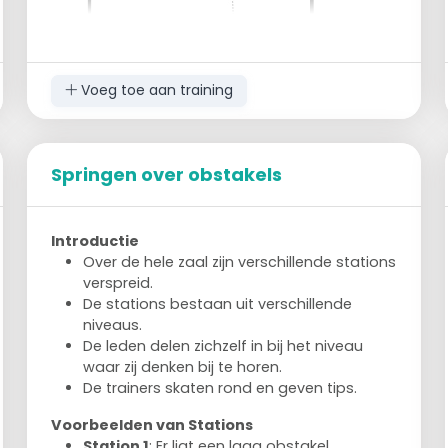
Voeg toe aan training
Opdracht 1 - Slalom
Voorwaarts: steun op buitenste been
Springen over obstakels
zonder het andere been op te tillen.
Gebruik het bovenlichaam voor slalom
bewegingen.
Introductie
Achterwaarts: steun op buitenste been
Over de hele zaal zijn verschillende stations
zonder het andere been op te tillen.
verspreid.
De stations bestaan uit verschillende
Opdracht 2 - Eén been
niveaus.
Voorwaarts tot een potje van dezelfde
De leden delen zichzelf in bij het niveau
kleur. Tussen twee potjes til je het been op.
waar zij denken bij te horen.
Voorwaarts: been horizontaal naar
De trainers skaten rond en geven tips.
achteren.
Voorwaarts: been horizontaal diep zittend
Voorbeelden van Stations
naar voren.
Station 1
: Er ligt een laag obstakel,