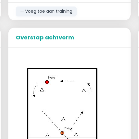
Voeg toe aan training
Teams en Kegels
Er zijn twee teams.
Overstap achtvorm
Elk team heeft op 25 meter voor zich een
kegel staan.
Uitvoering
Na het fluitsignaal loopt elk persoon van
het team schuin naar de kegel die
tegenover de andere ploeg staat en legt
deze neer.
Daarna loopt die verder naar de eigen
kegel, zet die recht en skate weer terug
naar het eigen team.
De volgende persoon vertrekt en doet
hetzelfde.
Na een tijdje zal een team een voorsprong
hebben.
Vanaf het moment dat je aan je eigen