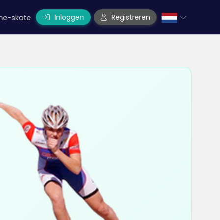
Inloggen
Registreren
line-skate