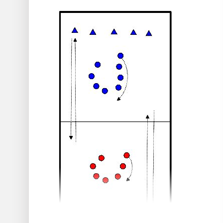
Op het startsignaal skatet één groepslid
rechtdoor.
Wanneer twee skaters elkaar tegenkomen,
stoppen ze bij het bijbehorende gekleurde
potje.
Dit voorkomt botsingen en leert skaters
tijdig stoppen.
Wie wint, skatet verder totdat hij/zij een
nieuwe skater tegenkomt.
Wie verliest, skatet langs de zijlijn terug
naar zijn/haar begin kegel.
De groep verdient een punt wanneer een
teamlid voorbij het laatste potje komt.
Na drie minuten schuiven de spelers per
team bij de blauwe kegels één keer door
naar rechts.
Elk team speelt regelmatig tegen andere
groepen.
Bij gelijkspel krijgt het team één punt, bij
winst twee punten.
Teams tellen hun totale aantal punten op