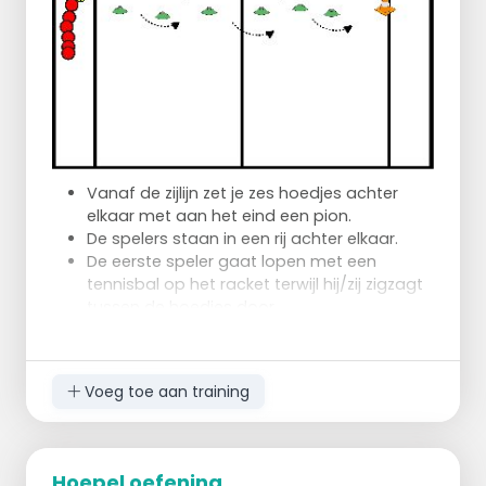
Vanaf de zijlijn zet je zes hoedjes achter
elkaar met aan het eind een pion.
De spelers staan in een rij achter elkaar.
De eerste speler gaat lopen met een
tennisbal op het racket terwijl hij/zij zigzagt
tussen de hoedjes door.
Aan het eind van het parcours draaien ze
om de pion heen en lopen terug naar de
zijlijn waar een andere speler de bal
Voeg toe aan training
overneemt op het eigen racket die
vervolgens hetzelfde parcours aflegt.
Je kunt het parcours uitbreiden met
Hoepel oefening
hindernissen als een speedladder neerleggen of