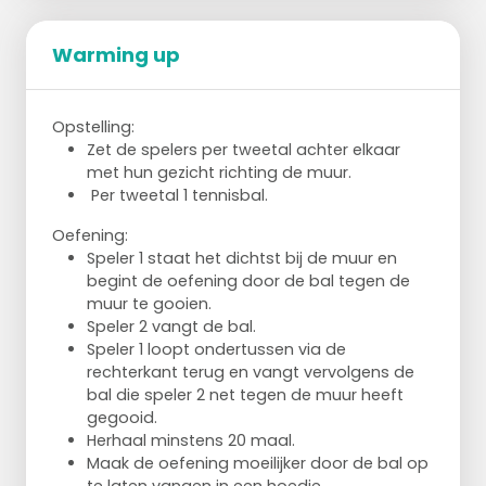
Je kunt het parcours uitbreiden met
Warming up
hindernissen als een speedladder neerleggen of
een pion op de zij waar ze overheen moeten
stappen.
Opstelling:
Zet de spelers per tweetal achter elkaar
met hun gezicht richting de muur.
Per tweetal 1 tennisbal.
Oefening:
Speler 1 staat het dichtst bij de muur en
begint de oefening door de bal tegen de
muur te gooien.
Speler 2 vangt de bal.
Speler 1 loopt ondertussen via de
rechterkant terug en vangt vervolgens de
bal die speler 2 net tegen de muur heeft
gegooid.
Herhaal minstens 20 maal.
Maak de oefening moeilijker door de bal op