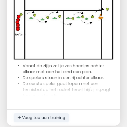
Vanaf de zijlijn zet je zes hoedjes achter
elkaar met aan het eind een pion.
De spelers staan in een rij achter elkaar.
De eerste speler gaat lopen met een
tennisbal op het racket terwijl hij/zij zigzagt
tussen de hoedjes door.
Aan het eind van het parcours draaien ze
om de pion heen en lopen terug naar de
zijlijn waar een andere speler de bal
Voeg toe aan training
overneemt op het eigen racket die
vervolgens hetzelfde parcours aflegt.