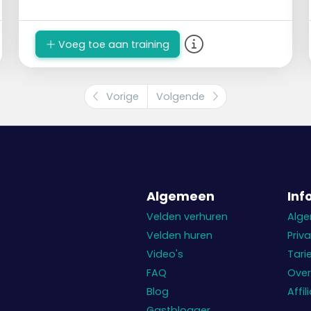
Voeg toe aan training
Vorige
Volgende
Algemeen
Inf
Velden verhuren
Alg
Velden huren
Priv
Video's
Tari
FAQ
Over
Blog
Affi
Gastblogger