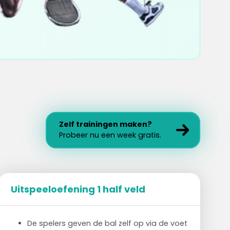
Zelf trainingen maken?
Probeer nu een week gratis.
Uitspeeloefening 1 half veld
De spelers geven de bal zelf op via de voet