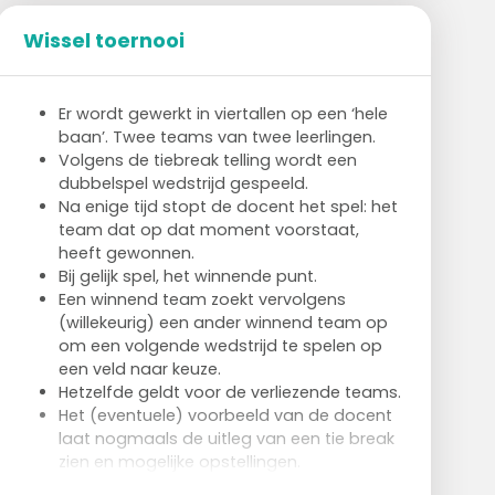
Wissel toernooi
Er wordt gewerkt in viertallen op een ‘hele
baan’. Twee teams van twee leerlingen.
Volgens de tiebreak telling wordt een
dubbelspel wedstrijd gespeeld.
Na enige tijd stopt de docent het spel: het
team dat op dat moment voorstaat,
heeft gewonnen.
Bij gelijk spel, het winnende punt.
Een winnend team zoekt vervolgens
(willekeurig) een ander winnend team op
om een volgende wedstrijd te spelen op
een veld naar keuze.
Hetzelfde geldt voor de verliezende teams.
Het (eventuele) voorbeeld van de docent
laat nogmaals de uitleg van een tie break
zien en mogelijke opstellingen.
Extra opdracht: de studenten proberen