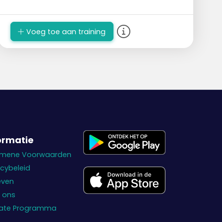
een bewuste basistactiek te kiezen om het
de tegenstander moeilijk te maken.
De keuze voor een basistactiek wordt
Voeg toe aan training
gemaakt op basis van ‘wat het team zelf
goed kan’ in combinatie met ‘wat de
tegenstander niet zo goed kan’
ormatie
emene Voorwaarden
acybeleid
even
 ons
liate Programma