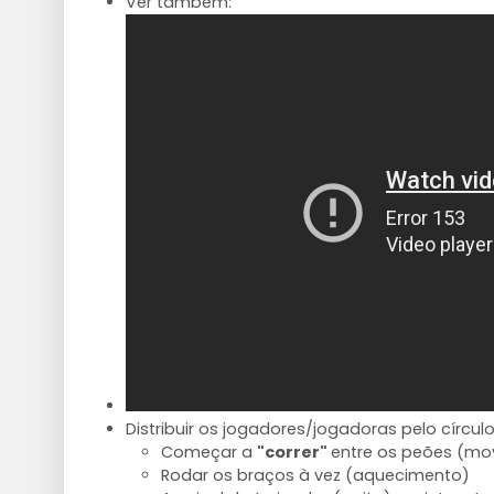
Ver também:
Distribuir os jogadores/jogadoras pelo círcul
Começar a
"correr"
entre os peões (mo
Rodar os braços à vez (aquecimento)