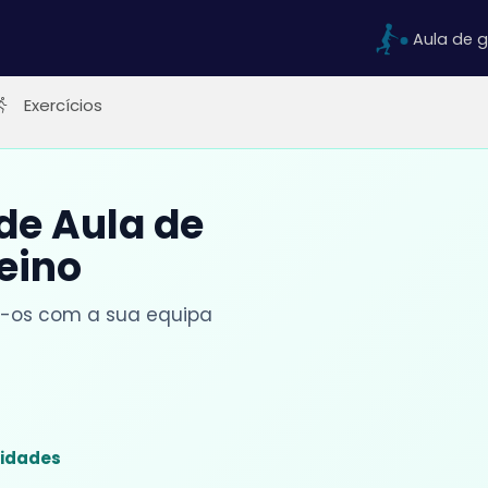
Aula de g
Exercícios
 de Aula de
reino
lhe-os com a sua equipa
sidades