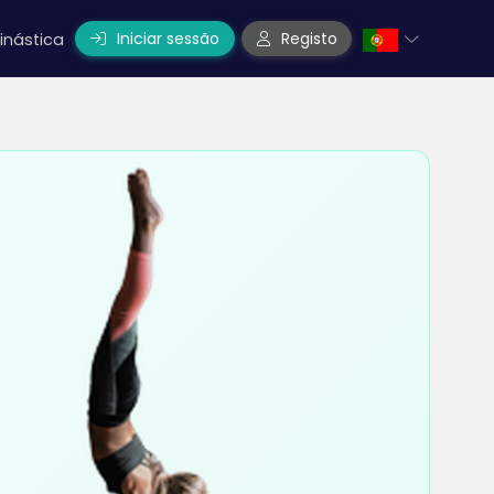
Iniciar sessão
Registo
inástica