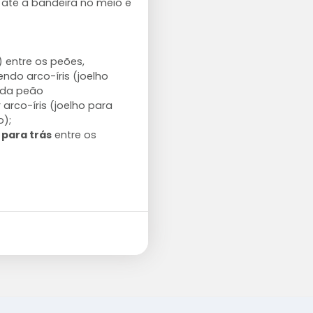
to até à bandeira no meio e
 entre os peões,
zendo arco-íris (joelho
ada peão
 arco-íris (joelho para
o);
 para trás
entre os