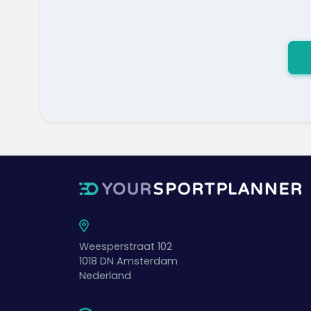
Weesperstraat 102
1018 DN
Amsterdam
Nederland