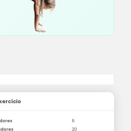
xercício
dores
6
adores
20