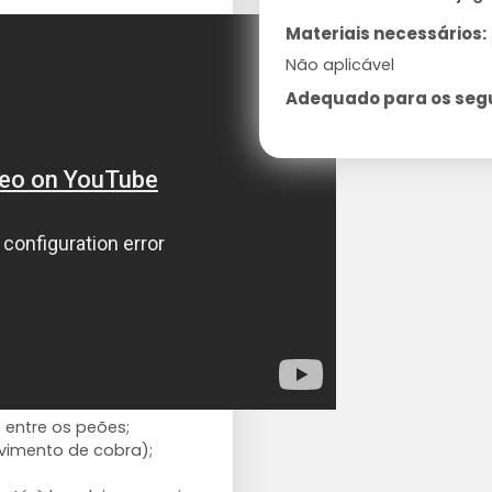
Materiais necessários:
Não aplicável
Adequado para os segui
o entre os peões;
vimento de cobra);