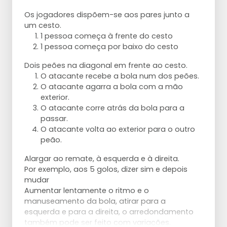
Os jogadores dispõem-se aos pares junto a
um cesto.
1 pessoa começa à frente do cesto
1 pessoa começa por baixo do cesto
Dois peões na diagonal em frente ao cesto.
O atacante recebe a bola num dos peões.
O atacante agarra a bola com a mão
exterior.
O atacante corre atrás da bola para a
passar.
O atacante volta ao exterior para o outro
peão.
Alargar ao remate, à esquerda e à direita.
Por exemplo, aos 5 golos, dizer sim e depois
mudar
Aumentar lentamente o ritmo e o
manuseamento da bola, atirar para a
esquerda e para a direita, o arredondamento
também pode ser feito com variações.