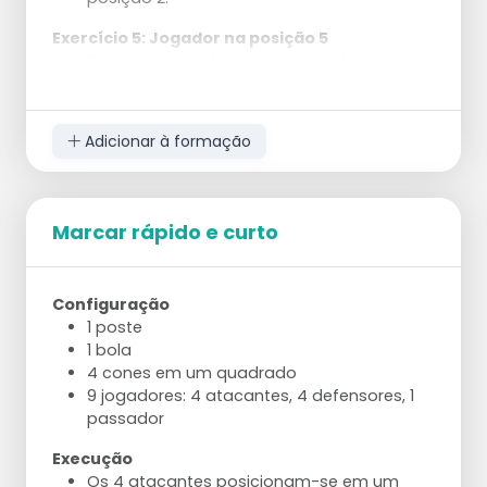
Exercício 5: Jogador na posição 5
Execute o exercício com o jogador na
posição 5.
Exercício 6: Escolher entre posição 2 ou 5
Adicionar à formação
O jogador escolhe a posição 2 ou 5.
Passar para o local onde ele não está.
Marcar rápido e curto
Configuração
1 poste
1 bola
4 cones em um quadrado
9 jogadores: 4 atacantes, 4 defensores, 1
passador
Execução
Os 4 atacantes posicionam-se em um