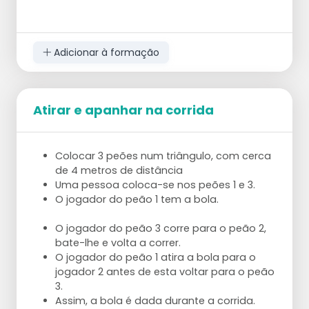
Mais difícil: lançar com a outra mão. Variação:
Adicionar à formação
o jogador 1 no peão 1 e o jogador 2 no
peão 3.
O jogador 1 corre para o peão 2 e o
Atirar e apanhar na corrida
jogador 2 atira a bola durante a corrida
para o jogador 1.
Após o lançamento, o jogador 2 corre
diretamente para o peão 1 e recebe a bola
Colocar 3 peões num triângulo, com cerca
em corrida do jogador 1.
de 4 metros de distância
O jogador 1 corre de novo em direção ao
Uma pessoa coloca-se nos peões 1 e 3.
peão livre e assim sucessivamente.
O jogador do peão 1 tem a bola.
Quando o treinador disser "sim", os
jogadores viram para o outro lado.
O jogador do peão 3 corre para o peão 2,
Certifique-se de que continuam a lançar
bate-lhe e volta a correr.
com a mão exterior.
O jogador do peão 1 atira a bola para o
jogador 2 antes de esta voltar para o peão
3.
Assim, a bola é dada durante a corrida.