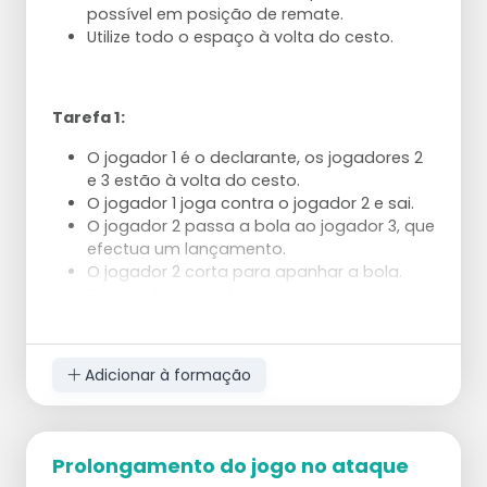
possível em posição de remate.
Utilize todo o espaço à volta do cesto.
Tarefa 1:
O jogador 1 é o declarante, os jogadores 2
e 3 estão à volta do cesto.
O jogador 1 joga contra o jogador 2 e sai.
O jogador 2 passa a bola ao jogador 3, que
efectua um lançamento.
O jogador 2 corta para apanhar a bola.
Depois de a apanhar, joga novamente
para o atirador, que, por sua vez, joga para
o próximo a atirar, etc.
Adicionar à formação
Tarefa 2:
Todos os jogadores se colocam à volta do
Prolongamento do jogo no ataque
cesto e começam a jogar.