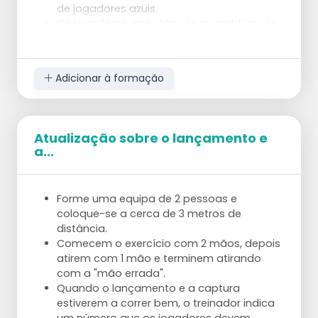
de jogadores azuis.
Os jogadores azuis têm de se certificar de
que o jogador vermelho recebe a bola
lançada para a corrida.
O jogador vermelho joga a bola um
Adicionar à formação
jogador mais à frente de cada vez, de
modo a que todos os jogadores da fila
tenham tido a sua vez.
Quando o jogador vermelho tiver passado
Atualização sobre o lançamento e
toda a fila, troca com o primeiro jogador
a...
azul.
Forme uma equipa de 2 pessoas e
coloque-se a cerca de 3 metros de
distância.
Comecem o exercício com 2 mãos, depois
atirem com 1 mão e terminem atirando
com a "mão errada".
Quando o lançamento e a captura
estiverem a correr bem, o treinador indica
um número que os jogadores devem