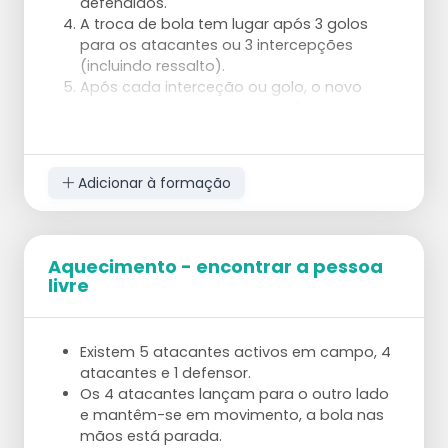
defendidos.
A troca de bola tem lugar após 3 golos
para os atacantes ou 3 intercepções
(incluindo ressalto).
Após cada interceção ou golo, o novo
ataque começa com o jogador assistente.
Adicionar à formação
É demasiado difícil dar assistência aos
atacantes:
Espaço: o campo de jogo pode ser
reduzido.
Aquecimento - encontrar a pessoa
Golos: podem ser jogados em 2 cestos,
livre
com um jogador de assistência por baixo
de cada cesto. A troca após uma
interceção oferece oportunidades para a
Existem 5 atacantes activos em campo, 4
assistência.
atacantes e 1 defensor.
Os 4 atacantes lançam para o outro lado
Demasiado fácil dar assistência aos atacantes:
e mantêm-se em movimento, a bola nas
Regra de jogo: os atacantes só têm 3
mãos está parada.