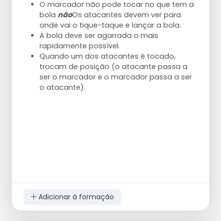
passes para criar uma oportunidade.
O marcador não pode tocar no que tem a
Defensivamente, não é permitido rematar.
bola
não
Os atacantes devem ver para
Jogadores: podem ser utilizados mais
onde vai o tique-taque e lançar a bola.
atacantes com defesa direto. Mais
A bola deve ser agarrada o mais
jogadores significa mais opções.
rapidamente possível.
Quando um dos atacantes é tocado,
trocam de posição (o atacante passa a
ser o marcador e o marcador passa a ser
o atacante).
Adicionar à formação