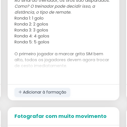
Ao sinal do treinador, os tiros são disparados.
Como? O treinador pode decidir isso, a
distância, o tipo de remate.
Ronda 1: 1 golo
Ronda 2: 2 golos
Ronda 3: 3 golos
Ronda 4: 4 golos
Ronda 5: 5 golos
O primeiro jogador a marcar grita SIM bem
alto, todos os jogadores devem agora trocar
de cesto imediatamente.
O jogador que marcou o primeiro
golo
da
ronda 1
1
está na ronda 2, enquanto os
restantes jogadores ainda estão na ronda 1.
Que jogador chega primeiro à ronda 5?
Adicionar à formação
Depois disto, os papéis trocam. O grupo de
jogadores assistentes/captura torna-se
trabalhador e os trabalhadores tornam-se
jogadores assistentes/captura.
Fotografar com muito movimento
O exercício requer muita capacidade de