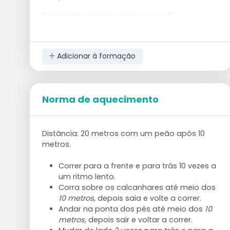
Finalmente, cada jogador marca 5
lançamentos de penálti seguidos. Os outros
podem alongar-se durante esse tempo, se
quiserem.
Adicionar à formação
Norma de aquecimento
Distância: 20 metros com um peão após 10
metros.
Correr para a frente e para trás 10 vezes a
um ritmo lento.
Corra sobre os calcanhares até meio dos
10 metros
, depois saia e volte a correr.
Andar na ponta dos pés até meio dos
10
metros
, depois sair e voltar a correr.