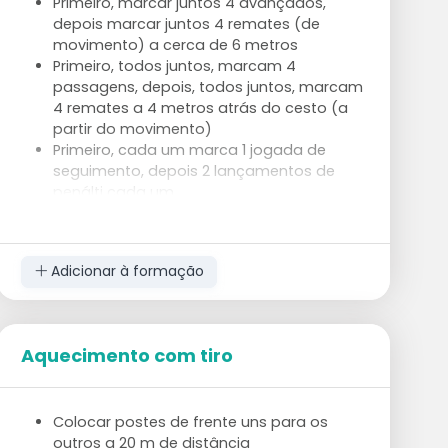
Primeiro, marcar juntos 4 avançados,
depois marcar juntos 4 remates (de
movimento) a cerca de 6 metros
Primeiro, todos juntos, marcam 4
passagens, depois, todos juntos, marcam
4 remates a 4 metros atrás do cesto (a
partir do movimento)
Primeiro, cada um marca 1 jogada de
seguimento, depois 2 lançamentos de
penálti cada um
Primeiro, cada um marca 1 jogada de
seguimento, depois cada um marca 4
oportunidades curtas por baixo do cesto
Adicionar à formação
Aquecimento com tiro
Colocar postes de frente uns para os
outros a 20 m de distância