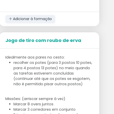
Embora a tónica seja colocada na condição
física, faça disso uma competição com o seu
colega corredor para ver quem marca mais
Adicionar à formação
pontos.
Jogo de tiro com roubo de erva
Idealmente aos pares no cesto:
recolher os potes (para 3 postos 10 potes,
para 4 postos 13 potes) no meio quando
as tarefas estiverem concluídas
(continuar até que os potes se esgotem,
não é permitido pisar outros postos)
Missões: (arriscar sempre à vez)
Marcar 8 overs juntos
Marcar 3 corredores em conjunto