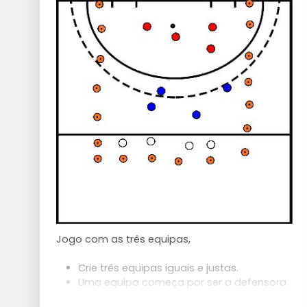
bola ganha o jogo.
Pontos de atenção:
Salientar que os jogadores devem olhar
bem para a bola enquanto se deslocam
(cabeça levantada).
Se o jogador com a bola cometer uma
falta, é expulso. Se o defensor cometer
uma falta, o atacante tem a bola livre.
Jogo com as três equipas,
Crie três equipas iguais e justas.
Uma equipa começa por ser a defensora
(na imagem, a vermelha)