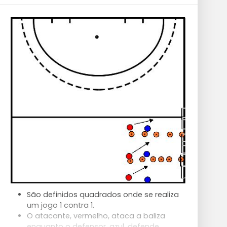
São definidos quadrados onde se realiza
um jogo 1 contra 1.
O atacante, vermelho, ataca a baliza
enquanto o defensor, azul, defende.