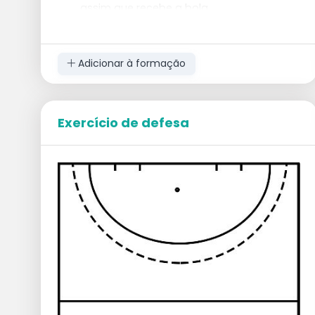
assim que recebe a bola.
A equipe 1 muda de ataque para defesa.
A equipe 2 assume o lugar da equipe 3 e
aguarda o jogo entre 3 e 1.
Adicionar à formação
Variações
O número de jogadores por equipe pode
ser ajustado.
Exercício de defesa
O campo pode ser estreitado.
Pontos de Atenção
O jogo deve continuar o máximo possível.
Como treinador, é útil ter bolas suficientes
à mão para apoiar o jogo.