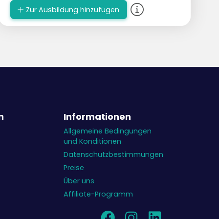
Konstellationen.
Zur Ausbildung hinzufügen
Zusatzaufgabe: Die Schüler versuchen, eine
bewusste Grundtaktik zu wählen, um es
dem Gegner schwer zu machen.
Die Wahl einer Basistaktik erfolgt auf der
Grundlage dessen, was die Mannschaft
selbst gut kann, in Kombination mit dem,
was der Gegner nicht so gut kann.
n
Informationen
Allgemeine Bedingungen
und Konditionen
Datenschutzbestimmungen
Preise
Über uns
Affiliate-Programm