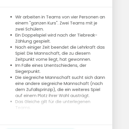
Wir arbeiten in Teams von vier Personen an
einem "ganzen Kurs". Zwei Teams mit je
zwei Schülern.
Ein Doppelspiel wird nach der Tiebreak-
Zählung gespielt.
Nach einiger Zeit beendet die Lehrkraft das
Spiel: Die Mannschaft, die zu diesem
Zeitpunkt vorne liegt, hat gewonnen.
Im Falle eines Unentschiedens, der
Siegerpunkt.
Die siegreiche Mannschaft sucht sich dann
eine andere siegreiche Mannschaft (nach
dem Zufallsprinzip), die ein weiteres Spiel
auf einem Platz ihrer Wahl austrägt.
Das Gleiche gilt für die unterlegenen
Teams.
Das Beispiel des Lehrers (falls vorhanden)
zeigt noch einmal die Erklärung eines
Unentschiedens und mögliche