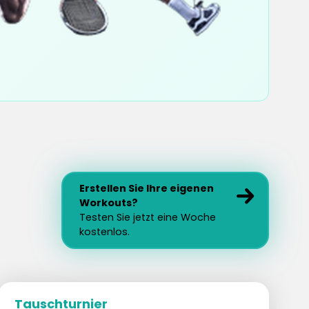
Erstellen Sie Ihre eigenen
Workouts?
Testen Sie jetzt eine Woche
kostenlos.
Tauschturnier