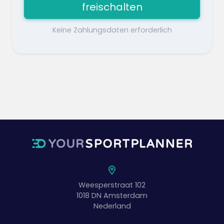
freischalten
Keine Zahlungsdaten erforderlich
Weesperstraat 102
1018 DN
Amsterdam
Nederland