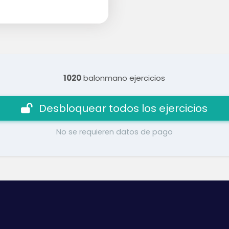
1020
balonmano ejercicios
Desbloquear todos los ejercicios
No se requieren datos de pago