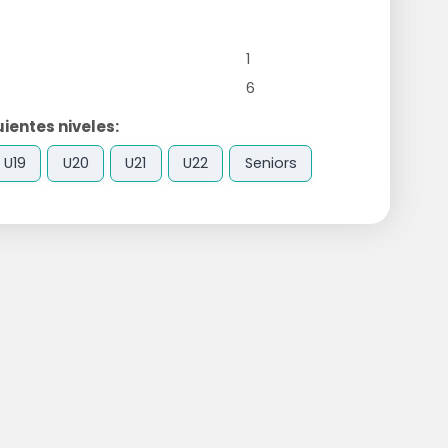
1
6
ientes niveles:
U19
U20
U21
U22
Seniors