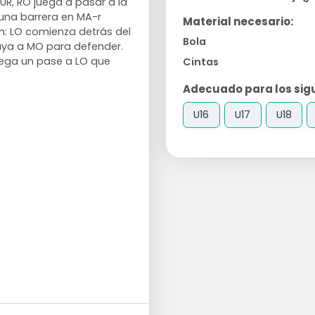
UR, RO juega a pasar a la
 una barrera en MA-r
Material necesario:
n: LO comienza detrás del
Bola
aya a MO para defender.
juega un pase a LO que
Cintas
Adecuado para los sigu
U16
U17
U18