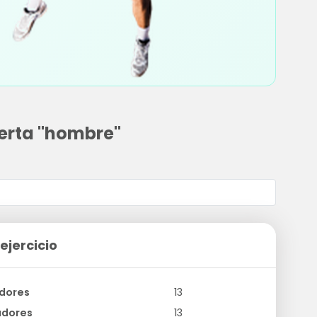
ierta "hombre"
ejercicio
dores
13
adores
13