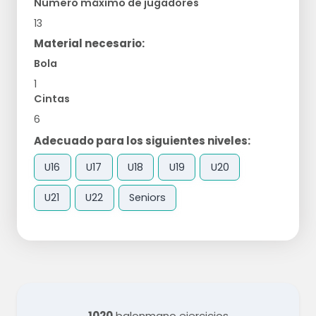
Número máximo de jugadores
13
Material necesario:
Bola
1
Cintas
6
Adecuado para los siguientes niveles:
U16
U17
U18
U19
U20
U21
U22
Seniors
1020
balonmano ejercicios