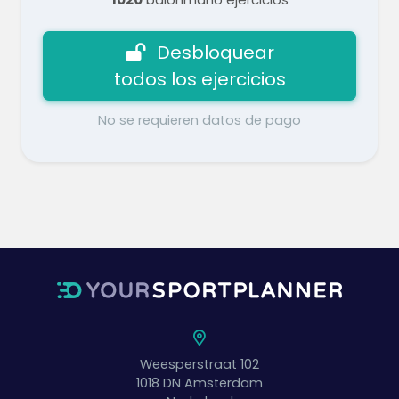
Desbloquear
todos los ejercicios
No se requieren datos de pago
Weesperstraat 102
1018 DN
Amsterdam