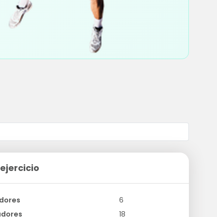
ejercicio
dores
6
adores
18