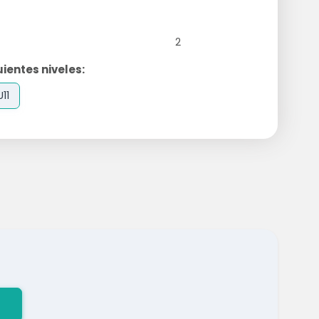
2
ientes niveles:
U11