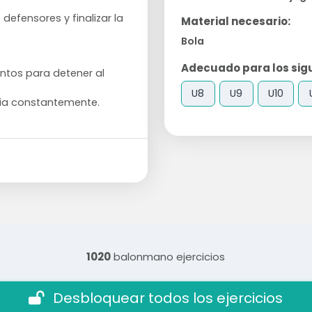
defensores y finalizar la
Material necesario:
Bola
Adecuado para los sigu
ntos para detener al
U8
U9
U10
ia constantemente.
1020
balonmano ejercicios
Desbloquear todos los ejercicios