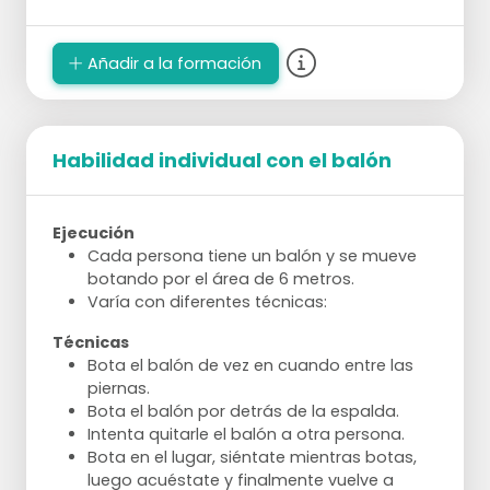
Cuando se encuentran, juegan piedra-
papel-tijera para decidir quién continúa.
Papel vence a piedra, piedra vence a tijera,
Añadir a la formación
tijera vence a papel. En caso de empate, se
vuelve a empezar.
El ganador continúa corriendo, el perdedor
regresa.
Habilidad individual con el balón
El objetivo es llegar lo más rápido posible al
lado del otro equipo.
Si se pierde, el siguiente jugador del equipo
perdedor comienza.
Ejecución
Cada persona tiene un balón y se mueve
botando por el área de 6 metros.
Varía con diferentes técnicas:
Técnicas
Bota el balón de vez en cuando entre las
piernas.
Bota el balón por detrás de la espalda.
Intenta quitarle el balón a otra persona.
Bota en el lugar, siéntate mientras botas,
luego acuéstate y finalmente vuelve a