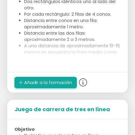
Dos rectángulos idénticos uno al lado del
otro.
Por cada rectángulo: 2 filas de 4 conos.
Distancia entre conos en una fila:
aproximadamente 1 metro.
Distancia entre las dos filas:
aproximadamente 2 a 3 metros.
A una distancia de aproximadamente 10-15
metros se encuentra la línea media como
punto final.
Dividir el grupo en dos equipos. Cada
equipo detrás de su propio punto de inicio.
Ejecución
Añadir a la formación
Fase 1: Adelante - diagonal - atrás
Comienza en el cono 1. Sprinta
directamente hacia el cono 2.
Mueve con pasos rápidos y pequeños
Juego de carrera de tres en línea
en diagonal hacia el cono 3.
Desde cada cono, siempre regresa
hacia atrás al cono inicial.
Objetivo
Repite: avanza hacia el siguiente cono