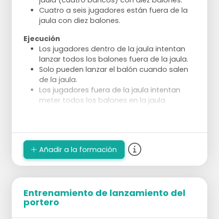
jaula (cuatro bancos) con diez balones.
Cuatro a seis jugadores están fuera de la
jaula con diez balones.
Ejecución
Los jugadores dentro de la jaula intentan
lanzar todos los balones fuera de la jaula.
Solo pueden lanzar el balón cuando salen
de la jaula.
Los jugadores fuera de la jaula intentan
meter todos los balones en la jaula
corriendo o driblando y colocando el balón
dentro de la jaula, no lanzándolo.
Quien tenga menos balones después de un
minuto, gana.
Añadir a la formación
Entrenamiento de lanzamiento del
portero