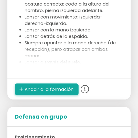
postura correcta: codo a la altura del
hombro, pierna izquierda adelante.
Lanzar con movimiento: izquierda-
derecha-izquierda.
Lanzar con la mano izquierda.
Lanzar detrás de la espalda.
Siempre apuntar a la mano derecha (de
recepción), pero atrapar con ambas
manos.
Lanzar a través del suelo.
Recepción: postura en "W" o en forma de
cuenco.
Desde la categoría E-juvenil: lanzar con tiro
en salto.
Añadir a la formación
Pases por debajo de la mano.
Pases laterales.
Pases con movimiento de ataque: unos
pasos hacia la portería, pasar y retroceder.
Defensa en grupo
Posicionamiento