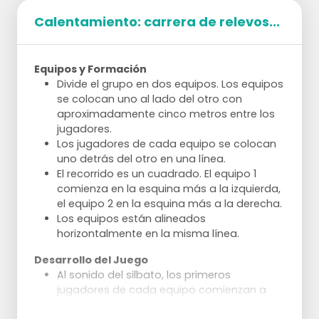
Dos o tres equipos compiten entre sí.
Punto para el equipo que primero tenga a
Calentamiento: carrera de relevos...
todos los jugadores cruzando la línea
media.
El equipo perdedor hace 5 flexiones o 5
Equipos y Formación
ejercicios de salto.
Divide el grupo en dos equipos. Los equipos
se colocan uno al lado del otro con
aproximadamente cinco metros entre los
jugadores.
Los jugadores de cada equipo se colocan
uno detrás del otro en una línea.
El recorrido es un cuadrado. El equipo 1
comienza en la esquina más a la izquierda,
el equipo 2 en la esquina más a la derecha.
Los equipos están alineados
horizontalmente en la misma línea.
Desarrollo del Juego
Al sonido del silbato, los primeros
jugadores de cada equipo comienzan a
correr a lo largo de las líneas del cuadrado.