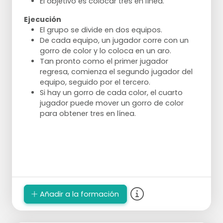
El objetivo es colocar tres en línea.
hasta que se hayan completado los
cuatro.
Ejecución
Mantén un ritmo alto y una postura
El grupo se divide en dos equipos.
baja.
De cada equipo, un jugador corre con un
Fase 2: Deslizamiento en eslalon
gorro de color y lo coloca en un aro.
Después del cuarto cono: avanza
Tan pronto como el primer jugador
directamente a la segunda fila de
regresa, comienza el segundo jugador del
cuatro conos.
equipo, seguido por el tercero.
Deslízate lateralmente haciendo
Si hay un gorro de cada color, el cuarto
eslalon entre los conos.
jugador puede mover un gorro de color
Mantén el torso bajo y los brazos
para obtener tres en línea.
activos.
No cruces los pies.
Fase 3: Sprint final
Después del último cono: sprinta a
toda velocidad hacia la línea media,
toca el cono.
Vuelve corriendo.
Añadir a la formación
Toca al siguiente jugador.
Forma de competición