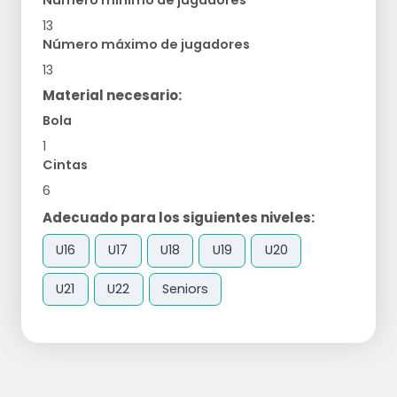
Número mínimo de jugadores
13
Número máximo de jugadores
13
Material necesario:
Bola
1
Cintas
6
Adecuado para los siguientes niveles:
U16
U17
U18
U19
U20
U21
U22
Seniors