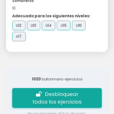
Sombreros
10
Adecuado para los siguientes niveles:
U12
U13
U14
U15
U16
U17
1020
balonmano ejercicios
Desbloquear
todos los ejercicios
No se requieren datos de pago