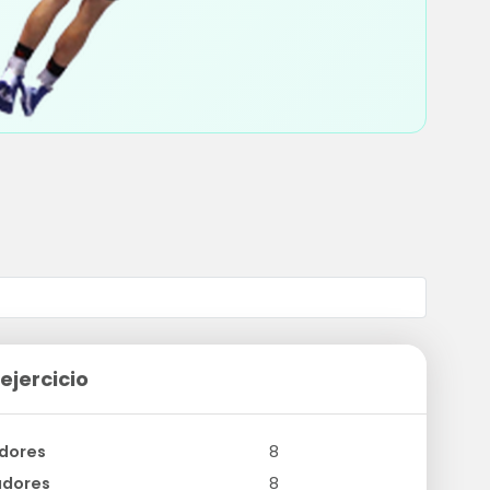
ejercicio
dores
8
adores
8