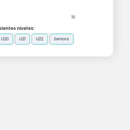
16
ientes niveles:
U20
U21
U22
Seniors