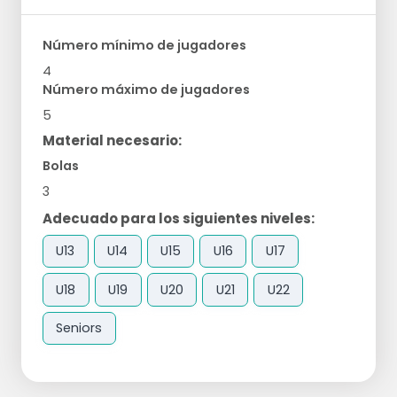
Número mínimo de jugadores
4
Número máximo de jugadores
5
Material necesario:
Bolas
3
Adecuado para los siguientes niveles:
U13
U14
U15
U16
U17
U18
U19
U20
U21
U22
Seniors