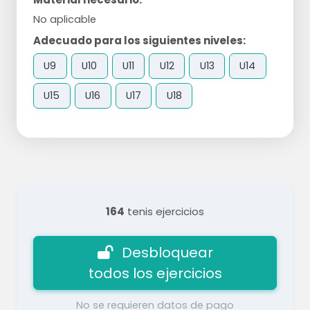
No aplicable
Adecuado para los siguientes niveles:
U9
U10
U11
U12
U13
U14
U15
U16
U17
U18
164
tenis ejercicios
Desbloquear
todos los ejercicios
No se requieren datos de pago