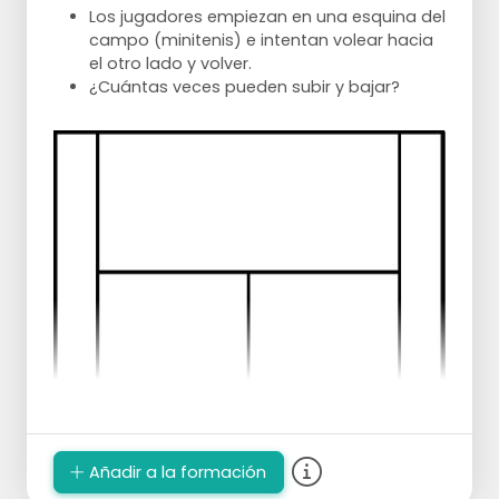
Los jugadores empiezan en una esquina del
campo (minitenis) e intentan volear hacia
el otro lado y volver.
¿Cuántas veces pueden subir y bajar?
Añadir a la formación