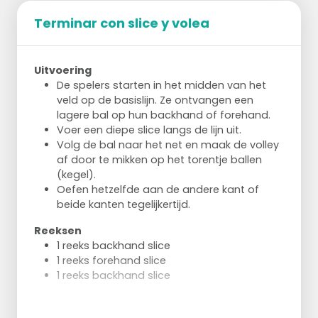
equipo), y el compañero debe jugar la
Terminar con slice y volea
pelota en el aro (2 contra 2 jugadores).
Uitvoering
De spelers starten in het midden van het
veld op de basislijn. Ze ontvangen een
lagere bal op hun backhand of forehand.
Voer een diepe slice langs de lijn uit.
Volg de bal naar het net en maak de volley
af door te mikken op het torentje ballen
(kegel).
Oefen hetzelfde aan de andere kant of
beide kanten tegelijkertijd.
Reeksen
1 reeks backhand slice
1 reeks forehand slice
1 reeks backhand slice