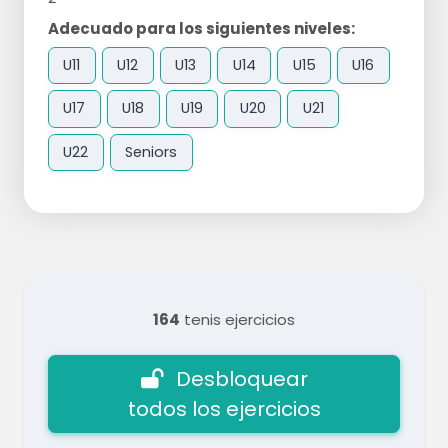
Adecuado para los siguientes niveles:
U11
U12
U13
U14
U15
U16
U17
U18
U19
U20
U21
U22
Seniors
164
tenis ejercicios
Desbloquear
todos los ejercicios