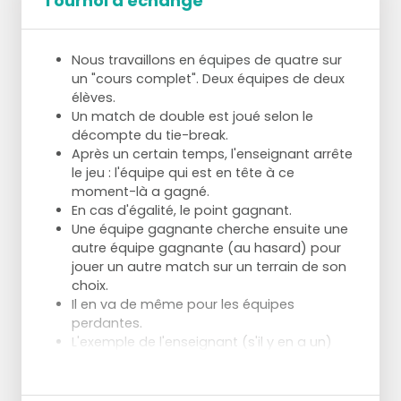
Tournoi d'échange
Nous travaillons en équipes de quatre sur
un "cours complet". Deux équipes de deux
élèves.
Un match de double est joué selon le
décompte du tie-break.
Après un certain temps, l'enseignant arrête
le jeu : l'équipe qui est en tête à ce
moment-là a gagné.
En cas d'égalité, le point gagnant.
Une équipe gagnante cherche ensuite une
autre équipe gagnante (au hasard) pour
jouer un autre match sur un terrain de son
choix.
Il en va de même pour les équipes
perdantes.
L'exemple de l'enseignant (s'il y en a un)
montre à nouveau l'explication d'un bris
d'égalité et les configurations possibles.
Travail supplémentaire : Les élèves essaient