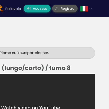
Accesso
Registro
Pallavolo
ffriamo su Yoursportplanner.
a (lungo/corto) / turno 8