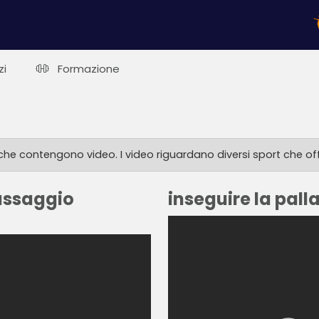
zi
Formazione
 che contengono video. I video riguardano diversi sport che o
assaggio
inseguire la pall