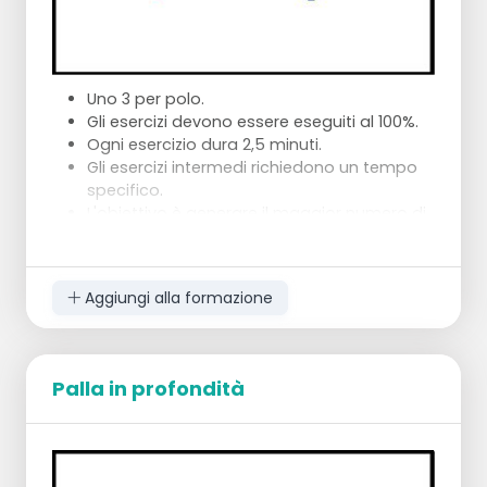
metri di distanza l'uno dall'altro. Lanciano la
palla dall'altra parte e la inseguono con
uno sprint.
10 volte a persona
Uno 3 per polo.
Gli esercizi devono essere eseguiti al 100%.
Ogni esercizio dura 2,5 minuti.
Gli esercizi intermedi richiedono un tempo
specifico.
L'obiettivo è generare il maggior numero di
gol come gruppo.
Aggiungi alla formazione
Esercizio 1: tiri davanti al canestro da 6 metri in
cui il tiratore ottiene un tiro a ripetizione, poi
passa al tiro.
Palla in profondità