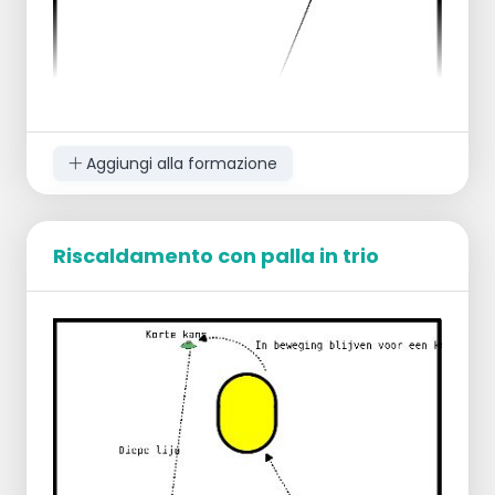
Regole
I rimbalzisti non possono uscire dal settore,
i tiratori non possono entrare.
Il rimbalzista deve valutare rapidamente
dove arrivano le palle e passarle in modo
efficiente ai compagni di squadra.
Aggiungi alla formazione
Riscaldamento con palla in trio
Disposizione
Disporre i pali in una formazione triangolare.
Presso ogni korf si trova qualcuno con una
palla come passatore fisso.
Gli altri giocatori si trovano al centro presso
i due cerchi.
Esecuzione
Dal centro, esegui un tiro in corsa verso uno
dei korven.