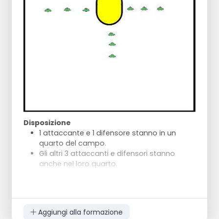
posizione giusta per il rimbalzo.
Disposizione
1 attaccante e 1 difensore stanno in un
quarto del campo.
Gli altri 3 attaccanti e difensori stanno
anche nel loro quarto.
Regole
Gli attaccanti possono stare solo in una
casella, insieme al loro difensore.
Aggiungi alla formazione
Non possono mai esserci due attaccanti