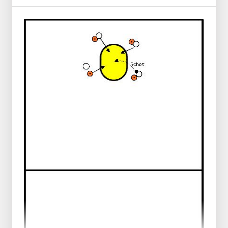
Dopo, il giocatore 1 scambia il ruolo con il
giocatore 2.
Esecuzione
Rendi l'esercizio competitivo assegnando
punti ai diversi tipi di canestro.
Il tiro in corsa e la breve opportunità
valgono 1 punto, il tiro da lontano vale 2
punti.
Tre canestri consecutivi in un turno danno 5
punti.
Non segnare comporta la detrazione di 1
punto.
Chi segna per primo 25 punti e quale
coppia ha per prima entrambi i giocatori
con 25 punti?