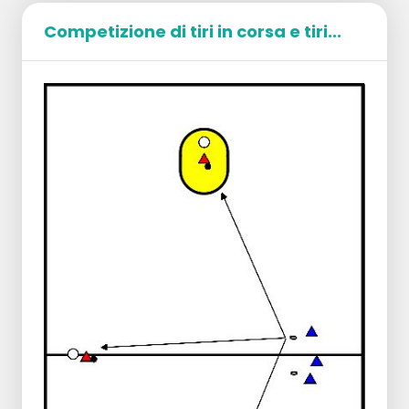
Competizione di tiri in corsa e tiri...
Posizionamento
Dividi i giocatori in due squadre.
Crea due settori attorno al canestro per i
tiri dall'esterno.
Per ogni partita sono necessarie 3 o 4
palloni.
I tiratori si trovano fuori dal settore e per
ogni squadra c'è un rimbalzista nel settore
con i tiratori avversari.
Esecuzione
I tiratori cercano di segnare da fuori il
settore per raggiungere il più rapidamente
possibile un certo numero di punti.
I rimbalzisti recuperano la palla e la
passano ai loro compagni di squadra
nell'altro settore.
La squadra che per prima raggiunge il
numero concordato di punti vince.