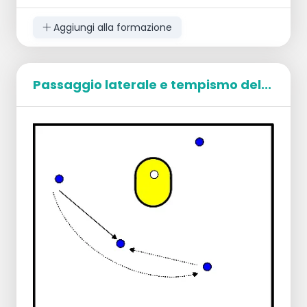
Aggiungi alla formazione
Passaggio laterale e tempismo del...
Obiettivo
Realizzare per primi 20 tiri in corsa.
Esecuzione
I giocatori vengono divisi in gruppi di 3 o 4
persone.
Inizia presso le tre barriere e saltaci sopra,
partendo da sinistra.
Vai avanti e indietro sulle barriere.
Corri a slalom intorno ai coni.
Tocca i cappellini.
Segui poi con un tiro in corsa a velocità.
Cerca di eseguire il tiro in corsa con calma
nonostante la stanchezza.
Chi mantiene il controllo della palla e vince il