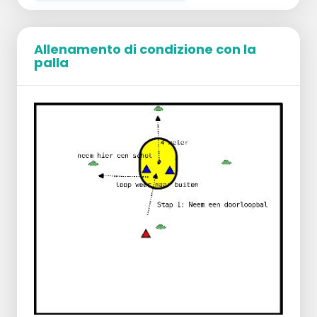
contemporaneamente in una casella.
Esecuzione
Gioca 4-0 e cambia casella dopo ogni
Allenamento di condizione con la
palla
passaggio da parte di chi ha lanciato la
palla.
Eventualmente, espandi a 3-1 se è troppo
difficile, mettendo ad esempio un
raccoglitore o un passatore.