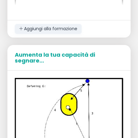
Aggiungi alla formazione
Aumenta la tua capacità di
segnare...
Formazione 4 giocatori
Tutti i giocatori si trovano a 5 metri dal
canestro presso il proprio cono.
I giocatori di una squadra sono posizionati
diagonalmente l'uno di fronte all'altro.
Esecuzione
Un giocatore ha la palla e tira al canestro.
Gli altri giocatori partecipano al duello di
rimbalzo, incluso il tiratore.
La squadra che vince la palla può
attaccare.