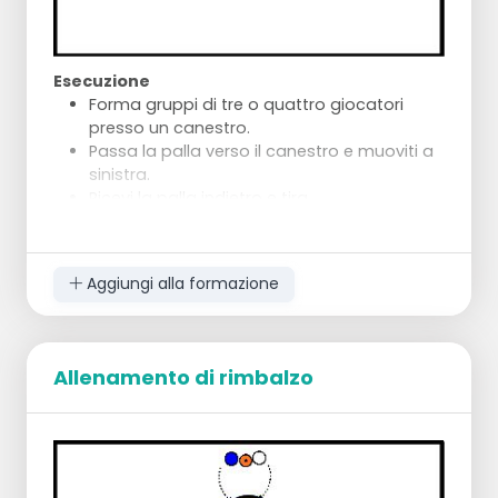
passaggio in corsa. Il giocatore di rimbalzo
si unisce al giocatore d'attacco rimasto.
Esecuzione
Forma gruppi di tre o quattro giocatori
presso un canestro.
Passa la palla verso il canestro e muoviti a
sinistra.
Ricevi la palla indietro e tira.
Quindi, muoviti a destra e prendi un pallone
in corsa.
Aggiungi alla formazione
Obiettivo
Segna 10 tiri da lontano da sinistra e 10 da
destra.
Poni l'accento sul pallone in corsa
Allenamento di rimbalzo
segnando 20 palloni in corsa da destra e 20
da sinistra.
Varia con un tiro presso un cono e un
pallone in corsa presso l'altro cono.