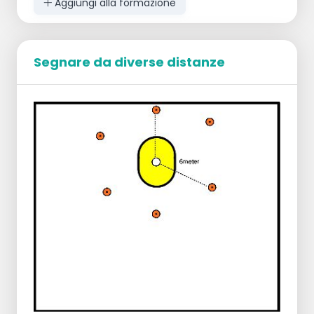
Aggiungi alla formazione
Esecuzione
Il tiratore si posiziona davanti al korf e dice
"sì".
In quel momento, entrambi i rimbalzisti
Segnare da diverse distanze
possono muoversi verso il korf per prendere
la posizione giusta.
Quando l'attaccante segnala di essere in
buona posizione, il tiratore può tirare.
Dopo tre turni, cambiare posizione.
Punti di attenzione
Prestare attenzione al posizionamento
dell'attaccante e del difensore nel rimbalzo.
Assicurarsi di bloccare bene l'avversario.
Variazioni
Non decidere in anticipo chi ha quale
funzione e lasciare che i giocatori contino i
punti separatamente per un certo numero
di rimbalzi.
Il tiratore tira in un momento casuale,
dopodiché i rimbalzisti possono reagire per