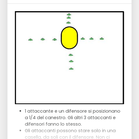
Passare brevemente attraverso la scala di
corda, poi continuare fino al primo
cappello.
Il movimento è verso sinistra, ma i primi 3
salti si fanno con la gamba destra. Il salto
dal cappello 3 al 4 si fa atterrando sulla
gamba sinistra.
L'ultimo salto consiste nell'atterrare sulla
gamba destra e poi sprintare verso il palo
per una palla passante.
1 attaccante e un difensore si posizionano
a 1/4 del canestro. Gli altri 3 attaccanti e
difensori fanno lo stesso.
Gli attaccanti possono stare solo in una
casella, da soli con il difensore. Non ci