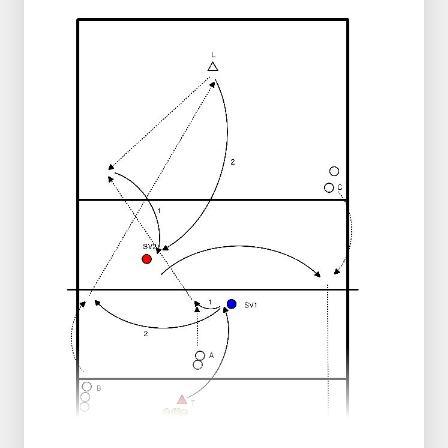
Il giocatore 3 passa la palla su 2/3 al
giocatore 4.
Il giocatore 4 dà l'impostazione.
Il giocatore 3 attacca.
Questo colpisce dritto o in diagonale.
Accordarsi in anticipo.
Il server (giocatore 1) difende questa
palla.
Percorso di corsa:
Dopo il servizio del giocatore 1, il
giocatore 2 va a servire.
I giocatori 3 e 4 si scambiano i compiti.
Se una parte serve 2 volte (giocatore 1
e 2).
I giocatori 3 e 4 iniziano a servire.
I giocatori 1 e 2 attaccano e difendono.