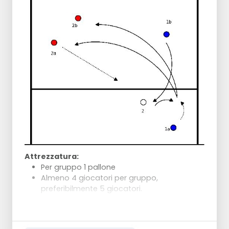
Sprint tra i 2 coni
Ritorno verso la rete attraverso la scala
di velocità
Il giocatore rosso parte in diagonale verso
la linea di fondo.
Tuffo verso l'angolo del campo
Passo saltellante con ginocchia alte da
cono a cono
Movimento di plank laterale attraverso
il tappeto
Palla in attesa dei giocatori sotto la
rete e continuazione del giro del
campo
Entrambi i giocatori si ricollegano dall'altro
Attrezzatura:
lato del campo e iniziano un altro giro.
Per gruppo 1 pallone
3 - 5 rotazioni.
Almeno 4 giocatori per gruppo,
preferibilmente 5 giocatori.
Breve descrizione illustrativa:
1b gioca la palla a SV.