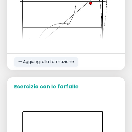
Aggiungi alla formazione
Esercizio con le farfalle
Organizzazione:
Servizio da p1 su 2 o 3 giocatori. (p1, p6
e p6)
Sv su p2/3.
Attaccante in P4B e blocco opposto in
P2A.