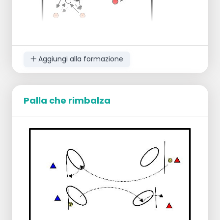
Aggiungi alla formazione
Posizione bassa, 10 x tra 2 vasi, mischiare
lateralmente e giocare la palla.
Palla che rimbalza
La palla non viene lanciata troppo in alto.
Ritmo elevato. 1 passo laterale shuffle. 2 x 10
volte.
Come l'1, ma con un passo laterale
incrociato. 2 x 10 volte.
2 x 4 volte passo diagonale. Rimanere fermi
in una postura corretta.
Mischia quadrata con ritorno al centro 2 x 3
volte.