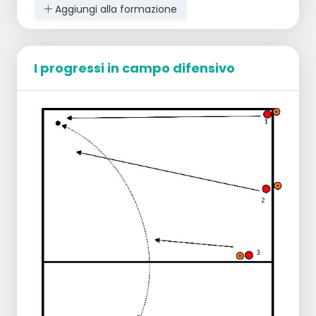
Che dà il Set up a 1a.
Aggiungi alla formazione
1a entra in campo per difendere
successivamente.
1a attacca con calma verso 2a/b che
difendono.
I progressi in campo difensivo
Il giocatore che non difende corre verso la
rete.
SV dà il Setup a 2 che a sua volta attacca
con calma 1. Poi di nuovo.
Poi di nuovo. 1b passa sotto la rete per
aiutare a difendere.
Variante:
Con 4 giocatori, il 2 corrispondente
all'attacco successivo è corrispondente
all'1.
L'attacco tranquillo si alterna ai flipper.