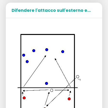
Difendere l'attacco sull'esterno e...
Organizzazione:
Dividere il gruppo tra i 2 campi.
2 giocatori in pos 2 con 1 palla, 1 in pos
4, 1 in pos 5 e 1 in pos 1.
Esecuzione:
La palla viene giocata da p2 BH a 4.
Su p4 la palla viene tecnicamente
colpita da p1.
Quest'ultimo difende la palla sul 3m p3
e in quel momento il giocatore su p5
viene a giocare la palla Bh a p2.
E tutto ricomincia da capo.
Esecuzione:
P2 a p4.
P4 a p5.
P5 a p1.
Da P1 a P2.