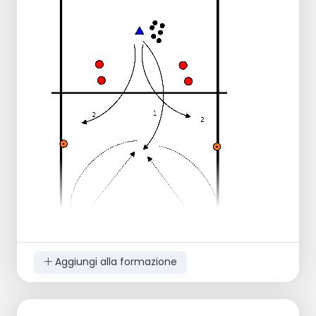
Esecuzione:
Colpire/lanciare la palla dal campo A -P1-
ai passanti sul campo B.
Prendere la posizione della riserva P4 sul
campo B.
Passaggio all'attaccante -P4- e in quel
momento i passanti si spostano in P1 e P6.
L'attaccante colpisce/gioca la palla ai
passanti e prende posizione P5.
La riserva diventa P4.
Passa la palla giocata e la colpisce ai
difensori sul campo A.
P1 sul campo A si precipita sotto la rete e
prende il posto di P4.
P4 gioca la palla difesa a P1, che la prende.
Il difensore va da P1, si collega dietro e
riparte.
Aggiungi alla formazione
L'allenatore lancia la palla OH sulla pos VI
gioco frontale in posizione di spaccata,