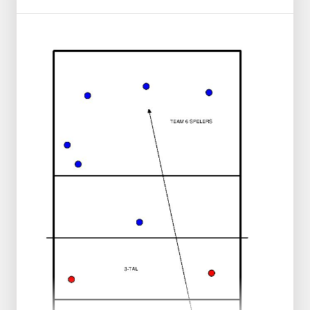
Formare 2 squadre
Il T (allenatore) lancia la palla o la serve sul
rettilineo.
Azione 1:
Il giocatore corre e passa
Azione 2:
Il giocatore entra in campo e si
prepara per l'impostazione
Azione 3:
Il giocatore passa alla posizione 3
Azione 4:
Set-up alla posizione 4
Il giocatore cerca di colpire una pedina dal
banco con uno smash.
Pedina fuori dalla panchina?
La coppia ottiene 1 punto.