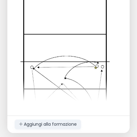
Libero su P5A e difensore su P6B.
Esecuzione:
Elaborare il passaggio del servizio in
attacco su 4.
Su servizio a segno di nuovo. (max 2x)
In caso di difesa, passare all'OH e
attaccare di nuovo.
Esecuzione:
Il passante diventa attaccante,
l'attaccante diventa blocco, poi
difensore e quindi server.
Il server si sposta sul passante di
riserva.
Aggiungi alla formazione