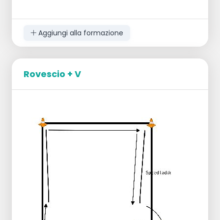
Aggiungi alla formazione
2 Gruppi di lavoro:
Rovescio + V
Gruppo 1 con il formatore:
Formare 2 terzetti.
Il 1° trio va dietro la linea dei 7 metri sulla
pancia.
L'allenatore con il portatore di palla
nell'angolo del campo.
Esecuzione:
L'allenatore batte la palla e gioca
immediatamente sul campo.
La prima palla deve essere giocata nella
zona dei 3 metri, il giocatore che non riceve
la palla la prende in posizione di passaggio.
gli altri giocatori si posizionano in attacco