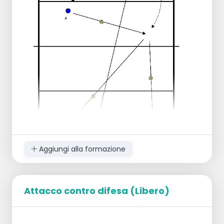
Servizio sbagliato, 1 punto per la
squadra avversaria.
Palla a terra della squadra 3, punto per
la squadra in posizione.
Buon servizio, ma il rally è vinto da 3
giocatori, punto per 3 giocatori.
Se la squadra 3 ha 3 punti, la squadra 3
ha 12 punti, la squadra 3 e tutti i server
devono spingere in alto per 5 volte.
Aggiungi alla formazione
Attacco contro difesa (Libero)
Percorso della palla:
Il giocatore 1 serve al giocatore 3.