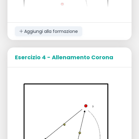
Aggiungi alla formazione
Esercizio 4 - Allenamento Corona
Su un lato del campo, un sei è in
formazione completa.
Sull'altro lato ci sono 3 giocatori.
Dietro i 3 giocatori ci sono i giocatori di
servizio.
Esercizio:
I servitori servono la palla, il gruppo dei
6 difende la palla e gioca il rally.
La squadra a 3 può difendere e giocare
anche il rally.
Punteggio: