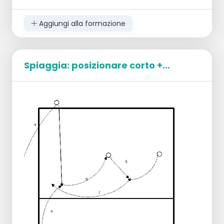
Aggiungi alla formazione
Spiaggia: posizionare corto +...
Obiettivo: allenamento e difesa del Libero
T gioca palloni a SV a ritmo.
SV si sistema (2é Tempo) verso A
(posizione 3) --> attacco mirato verso le
posizioni 1 o verso B (posizione 4) -->
attacco mirato verso la posizione 6
L parte dalla posizione 6 + difesa su SV2
Estensione 1 : Dopo la difesa da L a SV,
impostazione verso la posizione 4 dove C
attacca (mirato)