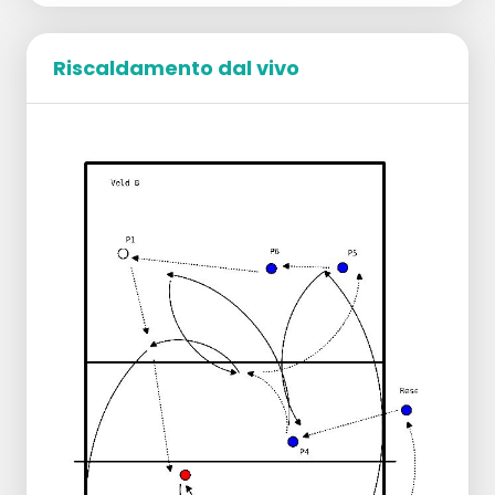
Riscaldamento dal vivo
1 SV in posizione centrale 3
1 giocatore in posizione 2
1 giocatore in posizione 4
2 passanti dietro il campo
Inizia l'esercizio
inizia il passatore in posizione 5 --> palla BH a
SV - non appena SV mette la palla in posizione
4, il passatore in posizione 1 gioca la palla BH a
SV.
BALLOTAZIONE:
passante in posizione 5 --> BH a SV
SV imposta il giocatore in posizione 4
Passante in posizione 1 --> palla BH a SV
SV si dispone all'indietro verso la posizione
del giocatore 2