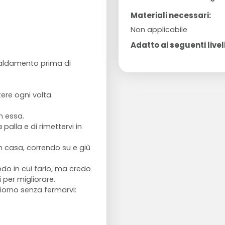
Materiali necessari:
Non applicabile
Adatto ai seguenti livell
caldamento prima di
tere ogni volta.
on essa.
palla e di rimettervi in
in casa, correndo su e giù
odo in cui farlo, ma credo
i per migliorare.
iorno senza fermarvi: