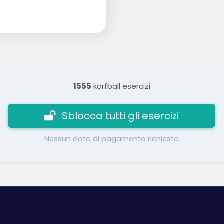
1555
korfball esercizi
Sblocca tutti gli esercizi
Nessun dato di pagamento richiesto