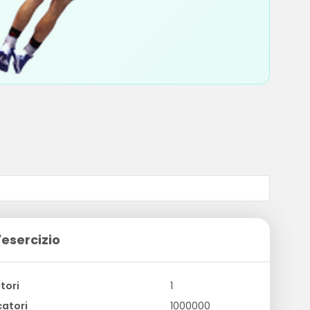
'esercizio
tori
1
atori
1000000