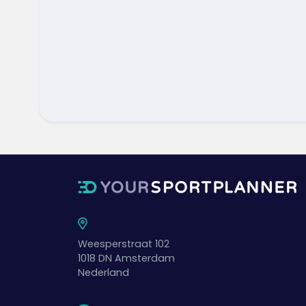
Weesperstraat 102
1018 DN
Amsterdam
Nederland