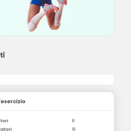
ti
'esercizio
tori
8
atori
16