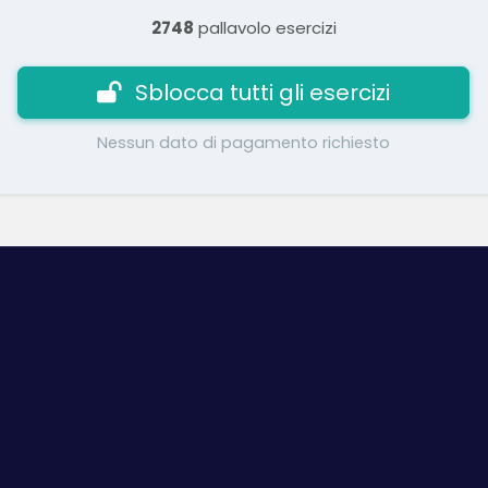
2748
pallavolo esercizi
Sblocca tutti gli esercizi
Nessun dato di pagamento richiesto