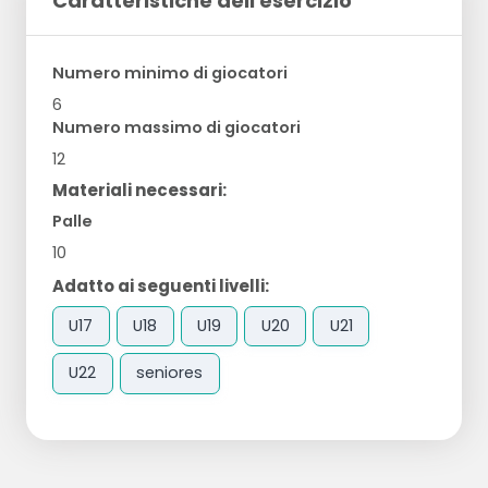
Caratteristiche dell'esercizio
Numero minimo di giocatori
6
Numero massimo di giocatori
12
Materiali necessari:
Palle
10
Adatto ai seguenti livelli:
U17
U18
U19
U20
U21
U22
seniores