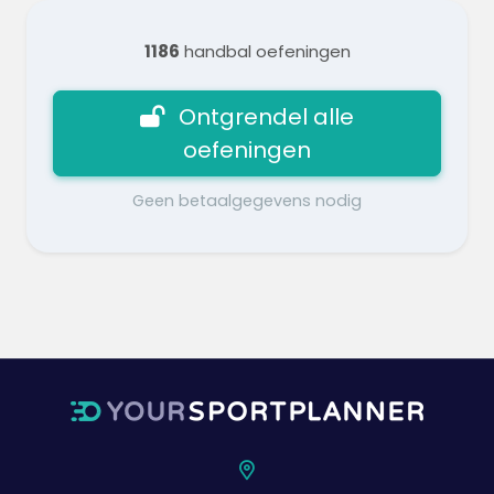
1186
handbal oefeningen
Ontgrendel alle
oefeningen
Geen betaalgegevens nodig