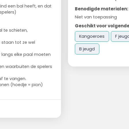
kind een bal heeft, en dat
Benodigde materialen:
 spelers)
Niet van toepassing
Geschikt voor volgende
l te schieten,
Kangoeroes
F jeug
l staan tot ze wel
B jeugd
er langs elke paal moeten
ven waarbuiten de spelers
f te vangen.
onen (hoedje = pion)