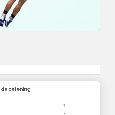
 de oefening
3
7