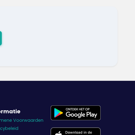
ormatie
emene Voorwaarden
acybeleid