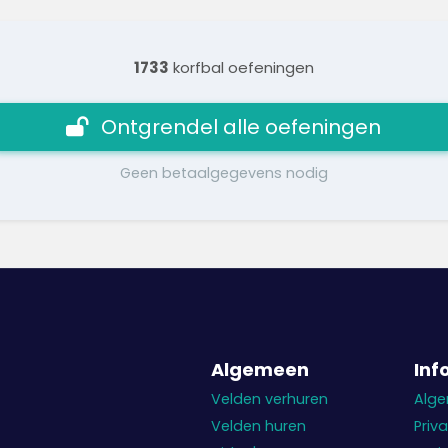
1733
korfbal oefeningen
Ontgrendel alle oefeningen
Geen betaalgegevens nodig
Algemeen
Inf
Velden verhuren
Alg
Velden huren
Priv