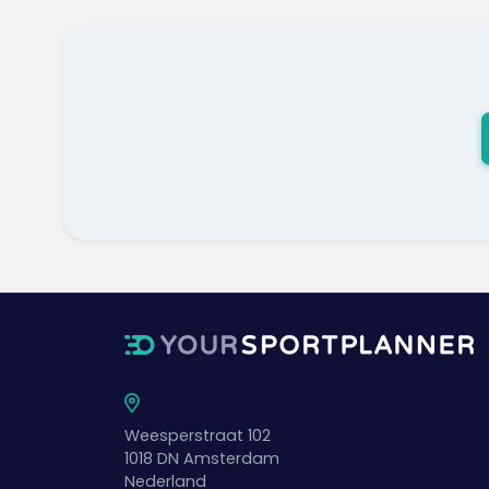
Weesperstraat 102
1018 DN
Amsterdam
Nederland