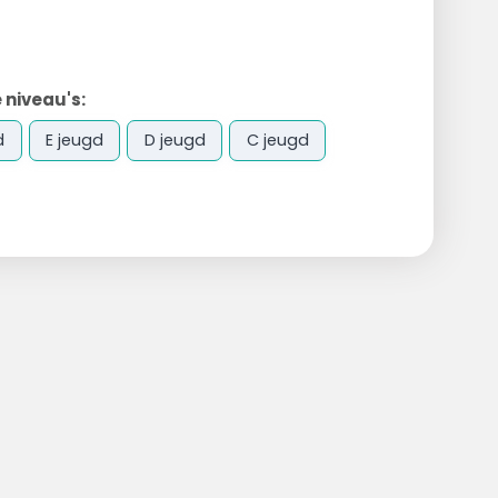
 niveau's:
d
E jeugd
D jeugd
C jeugd