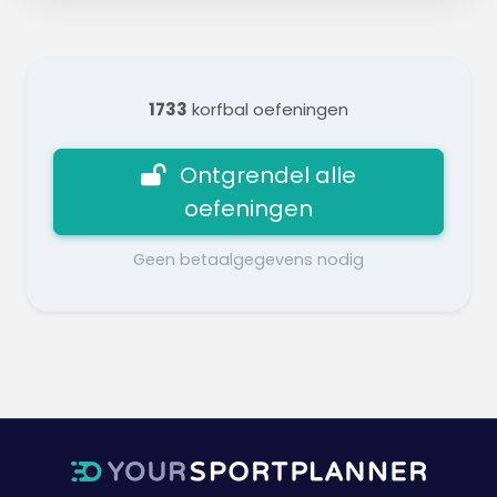
1733
korfbal oefeningen
Ontgrendel alle
oefeningen
Geen betaalgegevens nodig