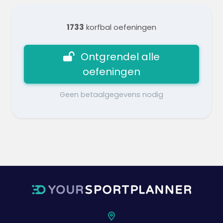
1733
korfbal oefeningen
Ontgrendel alle
oefeningen
Geen betaalgegevens nodig