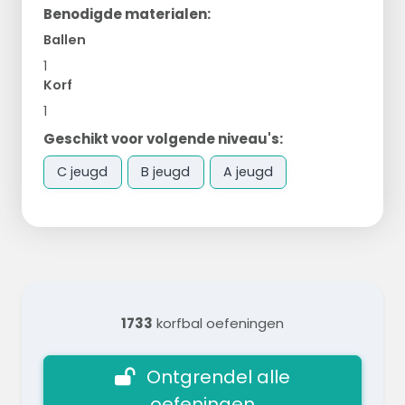
Benodigde materialen:
Ballen
1
Korf
1
Geschikt voor volgende niveau's:
C jeugd
B jeugd
A jeugd
1733
korfbal oefeningen
Ontgrendel alle
oefeningen