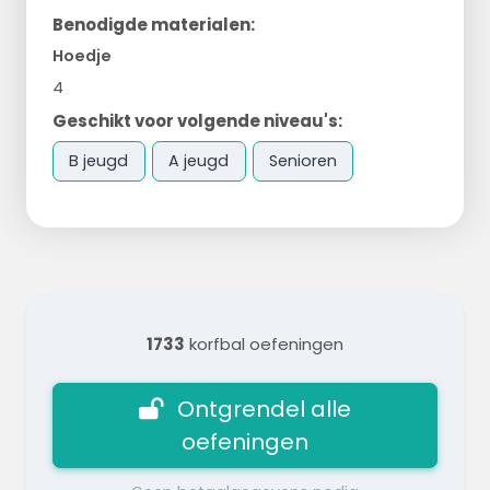
Benodigde materialen:
Hoedje
4
Geschikt voor volgende niveau's:
B jeugd
A jeugd
Senioren
1733
korfbal oefeningen
Ontgrendel alle
oefeningen