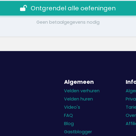
Ontgrendel alle oefeningen
Geen betaalgegevens nodig
Algemeen
Inf
Velden verhuren
Alg
Velden huren
Priv
Video's
Tari
FAQ
Over
Blog
Affi
Gastblogger