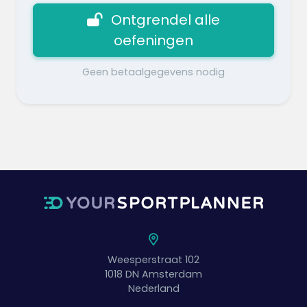
Ontgrendel alle
oefeningen
Geen betaalgegevens nodig
Weesperstraat 102
1018 DN
Amsterdam
Nederland