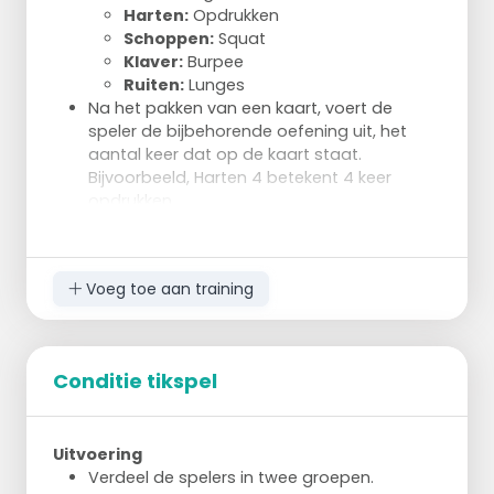
Harten:
Opdrukken
Schoppen:
Squat
Klaver:
Burpee
Ruiten:
Lunges
Na het pakken van een kaart, voert de
speler de bijbehorende oefening uit, het
aantal keer dat op de kaart staat.
Bijvoorbeeld, Harten 4 betekent 4 keer
opdrukken.
Na de oefening mogen ze weer verder met
schieten.
Het groepje met de meeste kaarten wint.
Voeg toe aan training
Conditie tikspel
Uitvoering
Verdeel de spelers in twee groepen.