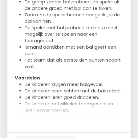
De groep zonder bal probeert de speler uit
de andere groep met bal aan te tikken.
Zodra ze de speler hebben aangetikt, is de
bal van hen.
De speler met bal probeert de bal zo snel
mogelijk over te spelen naar een
teamgenoot.
Iemand aantikken met een bal geeft een
punt.
Het team dat als eerste tien punten scoort,
wint.
Voordelen
De kinderen krijgen meer balgevoel.
De kinderen leren richten met de basketbal.
De kinderen leren goed dribbelen.
De kinderen ontwikkelen teamgevoel en
leren samenwerken.
De kinderen bewegen in de gymzaal binnen
of op het sportveld buiten.
Ideaal voor