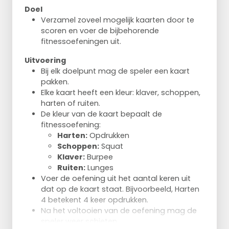
Doel
Verzamel zoveel mogelijk kaarten door te
scoren en voer de bijbehorende
fitnessoefeningen uit.
Uitvoering
Bij elk doelpunt mag de speler een kaart
pakken.
Elke kaart heeft een kleur: klaver, schoppen,
harten of ruiten.
De kleur van de kaart bepaalt de
fitnessoefening:
Harten:
Opdrukken
Schoppen:
Squat
Klaver:
Burpee
Ruiten:
Lunges
Voer de oefening uit het aantal keren uit
dat op de kaart staat. Bijvoorbeeld, Harten
4 betekent 4 keer opdrukken.
Na het voltooien van de oefening mag de
speler weer schieten.