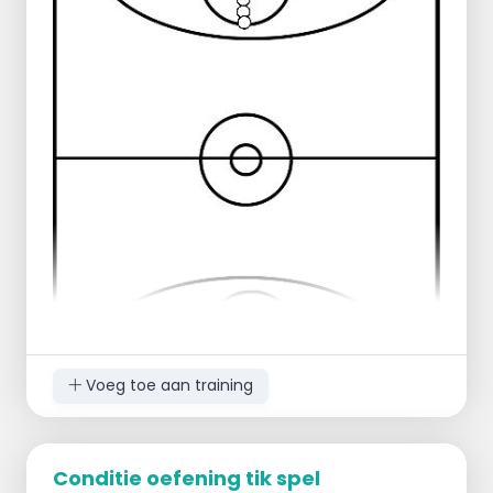
ballen doen of 1 of 2 "medizin" ballen
ertussen
nu in plank stelling of opdruk houding
1ste oefening = iedereen rolt de bal onder
zich door naar de volgende speler door /
links omheen
2de oefening = iedereen rolt de bal onder
zich door naar de volgende speler door /
rechts omheen
3de oefening = nu mag de bal ook naar een
andere speler gerold worden bv. naar de
andere kant
Voeg toe aan training
Conditie oefening tik spel