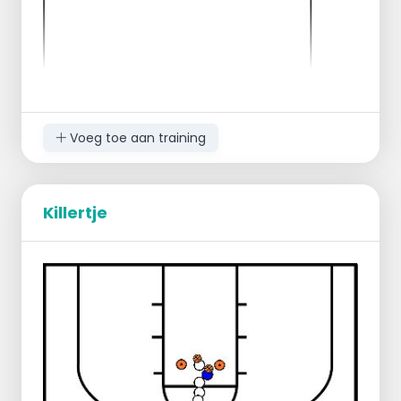
Voeg toe aan training
Killertje
alle spelers gaan op een helft in een cirkel
zitten
iedereen heeft een bal
benen gestrekt houden boven de grond
1ste oefening = iedereen geeft de bal naar
links door
2de oefening = iedereen geeft de bal naar
rechts door
3de oefening = zelfde met paar "medizin"