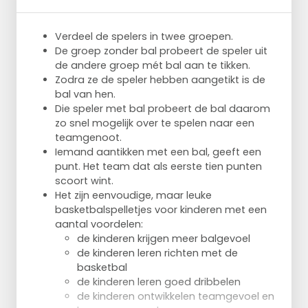
Spelers in een rijtje op vrije worp lijn of voor
U10 en U12 een stukje dichterbij de basket
Verdeel de spelers in twee groepen.
(pilonnen neerzetten).
De groep zonder bal probeert de speler uit
Eerste twee spelers hebben een bal.
de andere groep mét bal aan te tikken.
Speler 1 probeert te schiet.
Zodra ze de speler hebben aangetikt is de
Zo snel als de bal los is mag speler 2 ook
bal van hen.
schieten.
Die speler met bal probeert de bal daarom
Als de speler mist zo snel mogelijk eigen
zo snel mogelijk over te spelen naar een
rebound pakken en proberen te scoren
teamgenoot.
vanaf de plak waar de rebound gepakt
Iemand aantikken met een bal, geeft een
wordt (als het achter de baseline is mag er
punt. Het team dat als eerste tien punten
een stukje ingedribbeld worden).
scoort wint.
Als speler 2 scoort voordat speler 1
Het zijn eenvoudige, maar leuke
gescoord heeft is speler 1 af en mag niet
basketbalspelletjes voor kinderen met een
meer meedoen.
aantal voordelen:
Na een score zsm speler drie aanspelen
de kinderen krijgen meer balgevoel
zodat die zijn voorganger af kan schieten.
de kinderen leren richten met de
Zelf achter in de rij aansluiten.
basketbal
Speel door tot er 1 speler over is.
de kinderen leren goed dribbelen
Let op dat de speler die aangespeeld moet
de kinderen ontwikkelen teamgevoel en
worden even aan de juiste kant uitstap om